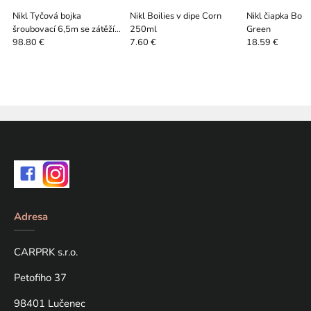
Nikl Tyčová bojka
Nikl Boilies v dipe Corn
Nikl čiapka Bob
šroubovací 6,5m se zátěží a
250ml
Green
obalem
98.80 €
7.60 €
18.59 €
Adresa
CARPRK s.r.o.
Petofiho 37
98401 Lučenec