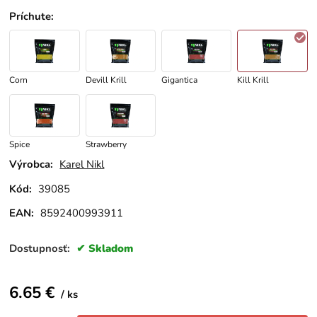
Príchute
:
Corn
Devill Krill
Gigantica
Kill Krill
Spice
Strawberry
Výrobca:
Karel Nikl
Kód:
39085
EAN:
8592400993911
Dostupnosť:
Skladom
6.65
€
ks