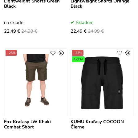
Lightweight Shorts Green
Lightweight Shorts Orange
Black
Black
na sklade
Skladom
22.49 €
24.99 €
22.49 €
24.99 €
- 25%
- 35%
AKCIA
Fox Kraťasy LW Khaki
KUMU Kraťasy COCOON
Combat Short
Čierne