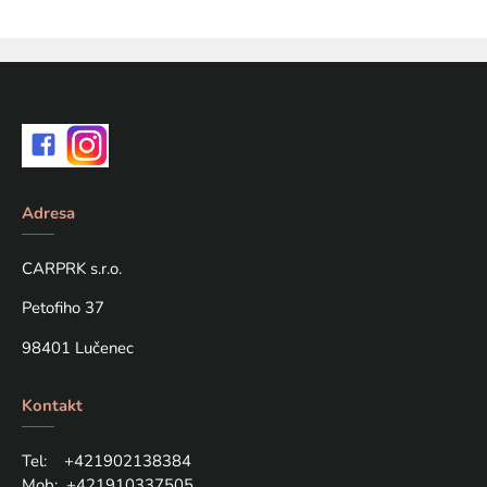
Adresa
CARPRK s.r.o.
Petofiho 37
98401 Lučenec
Kontakt
Tel: +421
902138384
Mob:
+421910337505