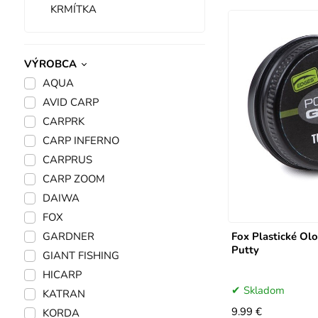
KRMÍTKA
VÝROBCA
AQUA
AVID CARP
CARPRK
CARP INFERNO
CARPRUS
CARP ZOOM
DAIWA
FOX
GARDNER
Fox Plastické Ol
Putty
GIANT FISHING
HICARP
Skladom
KATRAN
9.99 €
KORDA