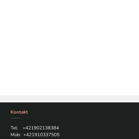
Kontakt
Tel: +421
902138384
Mob:
+421910337505