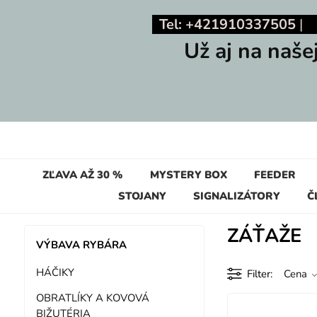
Tel: +421910337505
Už aj na naše
ZĽAVA AŽ 30 %
MYSTERY BOX
FEEDER
STOJANY
SIGNALIZÁTORY
Č
ZÁŤAŽE
VÝBAVA RYBÁRA
HÁČIKY
Filter
Cena
OBRATLÍKY A KOVOVÁ
BIŽUTÉRIA