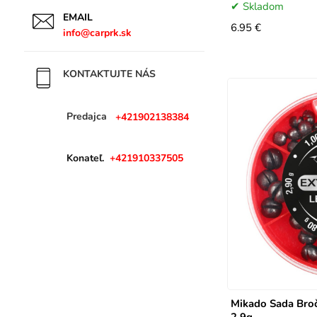
ATT
Skladom
EMAIL
TIMARMIX
6.95 €
info@carprk.sk
MIKADO
PRESTON
KONTAKTUJTE NÁS
DELPHIN
BAIT BAIT
Predajca
+421902138384
LEDLENSER
KORUM
MIVARDI
Konateľ.
+421910337505
TECHNIK
Mikado Sada Broč