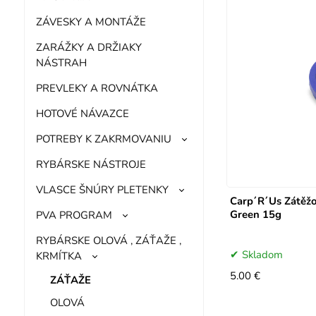
ZÁVESKY A MONTÁŽE
ZARÁŽKY A DRŽIAKY
NÁSTRAH
PREVLEKY A ROVNÁTKA
HOTOVÉ NÁVAZCE
POTREBY K ZAKRMOVANIU
RYBÁRSKE NÁSTROJE
VLASCE ŠNÚRY PLETENKY
Carp´R´Us Zátěž
Green 15g
PVA PROGRAM
RYBÁRSKE OLOVÁ , ZÁŤAŽE ,
Skladom
KRMÍTKA
5.00 €
ZÁŤAŽE
OLOVÁ