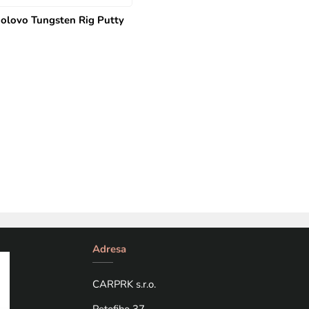
é olovo Tungsten Rig Putty
Adresa
CARPRK s.r.o.