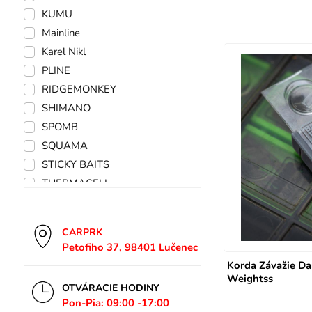
KUMU
Mainline
Karel Nikl
PLINE
RIDGEMONKEY
SHIMANO
SPOMB
SQUAMA
STICKY BAITS
THERMACELL
VASS
TRAKKER
CARPRK
Giant Fishing
Petofiho 37, 98401 Lučenec
Thermacell
Korda Závažie Da
BAIT MAKER
Weightss
OTVÁRACIE HODINY
MATRIX
Pon-Pia: 09:00 -17:00