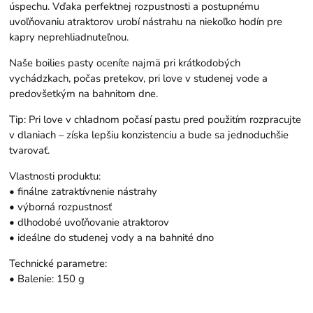
úspechu. Vďaka perfektnej rozpustnosti a postupnému
uvoľňovaniu atraktorov urobí nástrahu na niekoľko hodín pre
kapry neprehliadnuteľnou.
Naše boilies pasty oceníte najmä pri krátkodobých
vychádzkach, počas pretekov, pri love v studenej vode a
predovšetkým na bahnitom dne.
Tip: Pri love v chladnom počasí pastu pred použitím rozpracujte
v dlaniach – získa lepšiu konzistenciu a bude sa jednoduchšie
tvarovať.
Vlastnosti produktu:
• finálne zatraktívnenie nástrahy
• výborná rozpustnosť
• dlhodobé uvoľňovanie atraktorov
• ideálne do studenej vody a na bahnité dno
Technické parametre:
• Balenie: 150 g