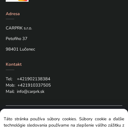
Adresa
CARPRK s.r.o.
Petofiho 37
98401 Lučenec
Kontakt
Tel: +421
902138384
Mob:
+421910337505
Mail:
info@carprk.sk
Copyright © 2024 carprk.sk, All rights reserved
Táto stránka používa súbory cookies. Súbory cookie a ďalšie
technológie sledovania používame na zlepšenie vášho zážitku z