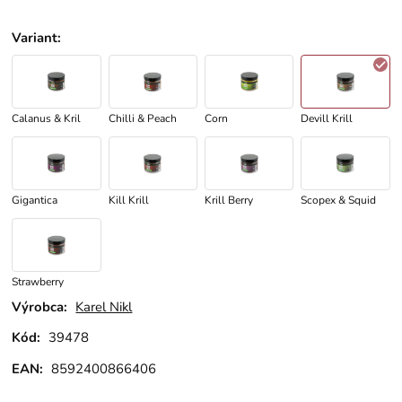
Variant
:
Calanus & Kril
Chilli & Peach
Corn
Devill Krill
Gigantica
Kill Krill
Krill Berry
Scopex & Squid
Strawberry
Výrobca:
Karel Nikl
Kód:
39478
EAN:
8592400866406