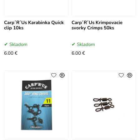
Carp´R´Us Karabinka Quick
Carp´R´Us Krimpovacie
clip 10ks
svorky Crimps 50ks
Skladom
Skladom
6.00 €
6.00 €