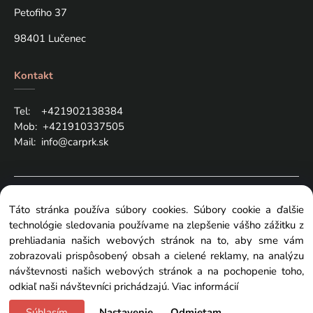
Petofiho 37
98401 Lučenec
Kontakt
Tel: +421
902138384
Mob:
+421910337505
Mail:
info@carprk.sk
Copyright © 2024 carprk.sk, All rights reserved
Táto stránka používa súbory cookies. Súbory cookie a ďalšie
technológie sledovania používame na zlepšenie vášho zážitku z
prehliadania našich webových stránok na to, aby sme vám
zobrazovali prispôsobený obsah a cielené reklamy, na analýzu
návštevnosti našich webových stránok a na pochopenie toho,
Zmeniť nastavenia cookies
odkiaľ naši návštevníci prichádzajú.
Viac informácií
Súhlasím
Nastavenie
Odmietam