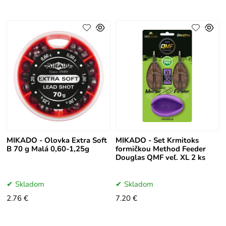
MIKADO - Olovka Extra Soft
MIKADO - Set Krmitoks
B 70 g Malá 0,60-1,25g
formičkou Method Feeder
Douglas QMF veľ. XL 2 ks
Skladom
Skladom
2.76 €
7.20 €