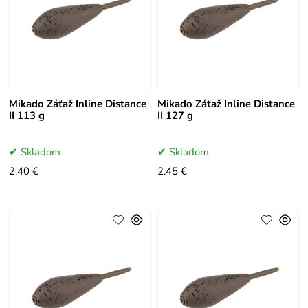
Mikado Záťaž Inline Distance
Mikado Záťaž Inline Distance
II 113 g
II 127 g
Skladom
Skladom
2.40 €
2.45 €