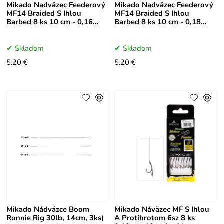
Mikado Nadväzec Feederový
Mikado Nadväzec Feederový
MF14 Braided S Ihlou
MF14 Braided S Ihlou
Barbed 8 ks 10 cm - 0,16
Barbed 8 ks 10 cm - 0,18
mm Veľ. 6 braid
mm Veľ. 4
Skladom
Skladom
5.20 €
5.20 €
Mikado Nádväzce Boom
Mikado Náväzec MF S Ihlou
Ronnie Rig 30lb, 14cm, 3ks)
A Protihrotom 6sz 8 ks