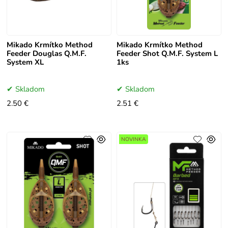
Mikado Krmítko Method
Mikado Krmítko Method
Feeder Douglas Q.M.F.
Feeder Shot Q.M.F. System L
System XL
1ks
Skladom
Skladom
2.50 €
2.51 €
NOVINKA