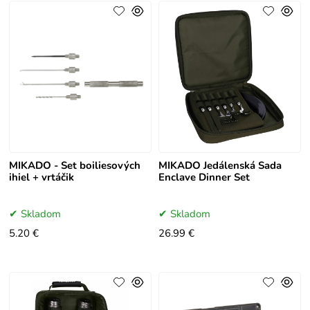
MIKADO - Set boiliesových
MIKADO Jedálenská Sada
ihiel + vrtáčik
Enclave Dinner Set
Skladom
Skladom
5.20 €
26.99 €