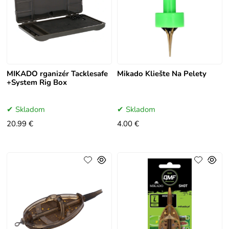
MIKADO rganizér Tacklesafe
Mikado Kliešte Na Pelety
+System Rig Box
Skladom
Skladom
20.99 €
4.00 €