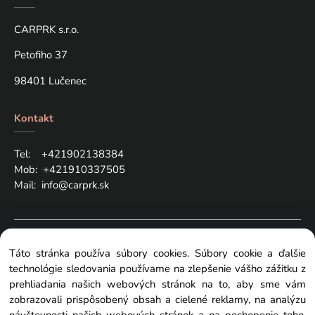
CARPRK s.r.o.
Petofiho 37
98401 Lučenec
Kontakt
Tel: +421
902138384
Mob:
+421910337505
Mail:
info@carprk.sk
Copyright © 2024 carprk.sk, All rights reserved
Táto stránka používa súbory cookies. Súbory cookie a ďalšie
technológie sledovania používame na zlepšenie vášho zážitku z
prehliadania našich webových stránok na to, aby sme vám
zobrazovali prispôsobený obsah a cielené reklamy, na analýzu