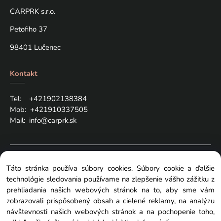
CARPRK s.r.o.
Petofiho 37
98401 Lučenec
Kontakt
Tel: +421
902138384
Mob:
+421910337505
Mail:
info@carprk.sk
Copyright © 2024 carprk.sk, All rights reserved
Táto stránka používa súbory cookies. Súbory cookie a ďalšie
technológie sledovania používame na zlepšenie vášho zážitku z
prehliadania našich webových stránok na to, aby sme vám
zobrazovali prispôsobený obsah a cielené reklamy, na analýzu
návštevnosti našich webových stránok a na pochopenie toho,
Zmeniť nastavenia cookies