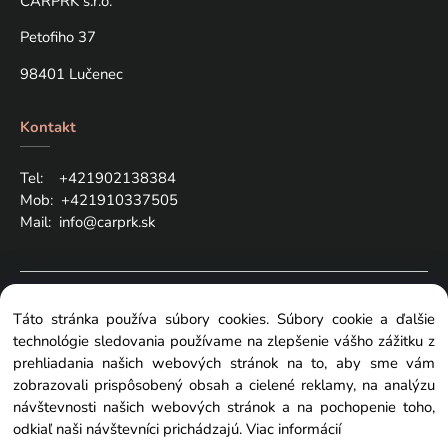
CARPRK s.r.o.
Petofiho 37
98401 Lučenec
Kontakt
Tel: +421
902138384
Mob:
+421910337505
Mail:
info@carprk.sk
Copyright © 2024 carprk.sk, All rights reserved
Táto stránka používa súbory cookies. Súbory cookie a ďalšie
technológie sledovania používame na zlepšenie vášho zážitku z
prehliadania našich webových stránok na to, aby sme vám
zobrazovali prispôsobený obsah a cielené reklamy, na analýzu
návštevnosti našich webových stránok a na pochopenie toho,
Zmeniť nastavenia cookies
odkiaľ naši návštevníci prichádzajú.
Viac informácií