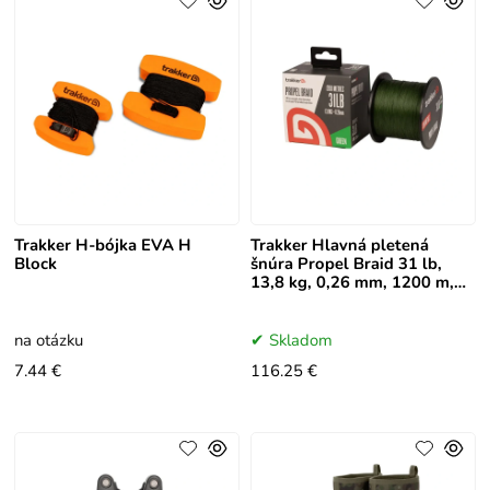
Trakker H-bójka EVA H
Trakker Hlavná pletená
Block
šnúra Propel Braid 31 lb,
13,8 kg, 0,26 mm, 1200 m,
zelená
na otázku
Skladom
7.44 €
116.25 €