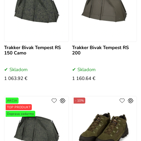
Trakker Bivak Tempest RS
Trakker Bivak Tempest RS
150 Camo
200
Skladom
Skladom
1 063.92 €
1 160.64 €
AKCIA
- 10%
TOP PRODUKT
Doprava zadarmo