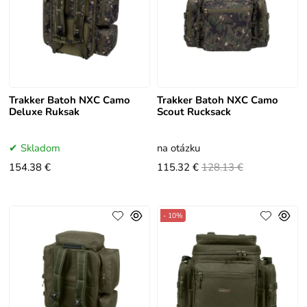
Trakker Batoh NXC Camo
Trakker Batoh NXC Camo
Deluxe Ruksak
Scout Rucksack
Skladom
na otázku
154.38 €
115.32 €
128.13 €
- 10%