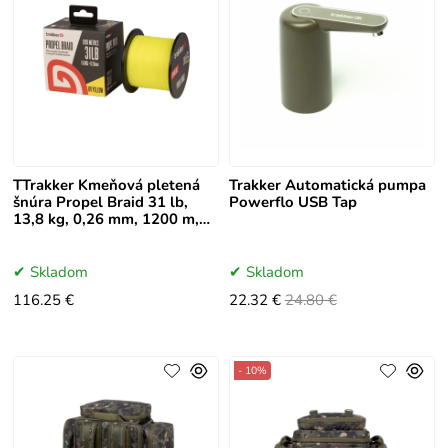
TTrakker Kmeňová pletená
Trakker Automatická pumpa
šnúra Propel Braid 31 lb,
Powerflo USB Tap
13,8 kg, 0,26 mm, 1200 m,
UV žltá
Skladom
Skladom
116.25 €
22.32 €
24.80 €
- 10%