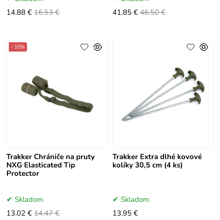
14.88 €
16.53 €
41.85 €
46.50 €
- 10%
Trakker Chrániče na pruty
Trakker Extra dlhé kovové
NXG Elasticated Tip
kolíky 30,5 cm (4 ks)
Protector
Skladom
Skladom
13.02 €
14.47 €
13.95 €