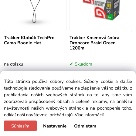
Trakker Klobúk TechPro
Trakker Kmenová šnúra
Camo Boonie Hat
Dropcore Braid Green
1200m
na otázku
Skladom
23.25 €
133.92 €
Táto stránka používa súbory cookies. Súbory cookie a ďalšie
technológie sledovania používame na zlepšenie vášho zážitku z
- 25%
prehliadania našich webových stránok na to, aby sme vám
TOP PRODUKT
zobrazovali prispôsobený obsah a cielené reklamy, na analýzu
UŠETRÍTE
návštevnosti našich webových stránok a na pochopenie toho,
Doprava zadarmo
odkiaľ naši návštevníci prichádzajú.
Viac informácií
Súhlasím
Nastavenie
Odmietam