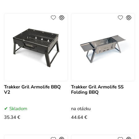
Trakker Gril Armolife BBQ
Trakker Gril Armolife SS
V2
Folding BBQ
Skladom
na otázku
35.34 €
44.64 €