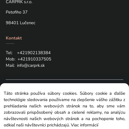
CARPRK s.r.o.
Petofiho 37
98401 Lučenec
Kontakt
Tel: +421
902138384
Mob:
+421910337505
Mail:
info@carprk.sk
Copyright © 2024 carprk.sk, All rights reserved
Táto stránka používa súbory cookies. Súbory cookie a ďalšie
technológie sledovania používame na zlepšenie vášho zážitku z
prehliadania našich webových stránok na to, aby sme vám
zobrazovali prispôsobený obsah a cielené reklamy, na analýzu
návštevnosti našich webových stránok a na pochopenie toho,
Zmeniť nastavenia cookies
odkiaľ naši návštevníci prichádzajú.
Viac informácií