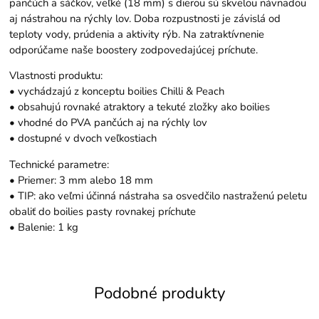
pančúch a sáčkov, veľké (18 mm) s dierou sú skvelou návnadou
aj nástrahou na rýchly lov. Doba rozpustnosti je závislá od
teploty vody, prúdenia a aktivity rýb. Na zatraktívnenie
odporúčame naše boostery zodpovedajúcej príchute.
Vlastnosti produktu:
• vychádzajú z konceptu boilies Chilli & Peach
• obsahujú rovnaké atraktory a tekuté zložky ako boilies
• vhodné do PVA pančúch aj na rýchly lov
• dostupné v dvoch veľkostiach
Technické parametre:
• Priemer: 3 mm alebo 18 mm
• TIP: ako veľmi účinná nástraha sa osvedčilo nastraženú peletu
obaliť do boilies pasty rovnakej príchute
• Balenie: 1 kg
Podobné produkty