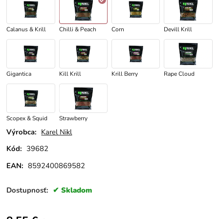
Calanus & Krill
Chilli & Peach
Corn
Devill Krill
Gigantica
Kill Krill
Krill Berry
Rape Cloud
Scopex & Squid
Strawberry
Výrobca:
Karel Nikl
Kód:
39682
EAN:
8592400869582
Dostupnosť:
Skladom