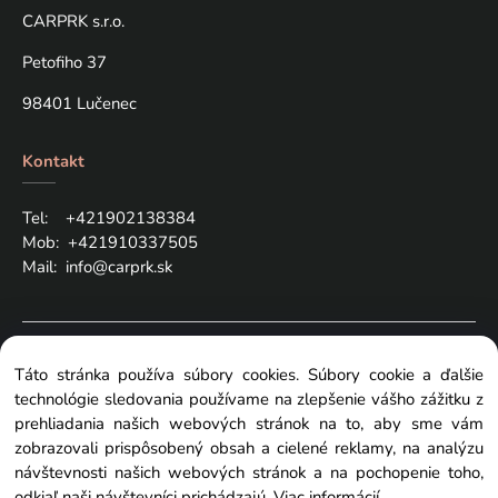
CARPRK s.r.o.
Petofiho 37
98401 Lučenec
Kontakt
Tel: +421
902138384
Mob:
+421910337505
Mail:
info@carprk.sk
Copyright © 2024 carprk.sk, All rights reserved
Táto stránka používa súbory cookies. Súbory cookie a ďalšie
technológie sledovania používame na zlepšenie vášho zážitku z
prehliadania našich webových stránok na to, aby sme vám
zobrazovali prispôsobený obsah a cielené reklamy, na analýzu
návštevnosti našich webových stránok a na pochopenie toho,
Zmeniť nastavenia cookies
odkiaľ naši návštevníci prichádzajú.
Viac informácií