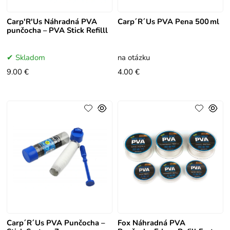
Carp'R'Us Náhradná PVA
Carp´R´Us PVA Pena 500 ml
punčocha – PVA Stick Refilll
Skladom
na otázku
9.00 €
4.00 €
Carp´R´Us PVA Punčocha –
Fox Náhradná PVA