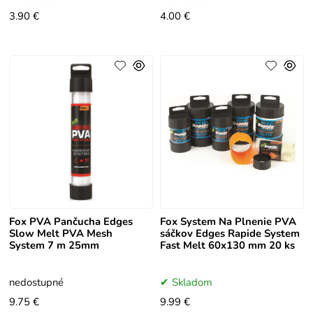
3.90 €
4.00 €
Fox PVA Pančucha Edges
Fox System Na Plnenie PVA
Slow Melt PVA Mesh
sáčkov Edges Rapide System
System 7 m 25mm
Fast Melt 60x130 mm 20 ks
nedostupné
Skladom
9.75 €
9.99 €