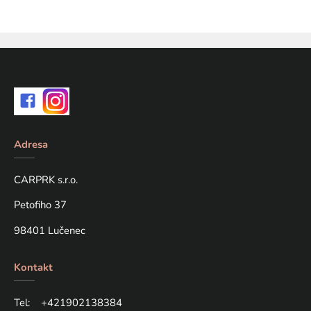
Adresa
CARPRK s.r.o.
Petofiho 37
98401 Lučenec
Kontakt
Tel: +421
902138384