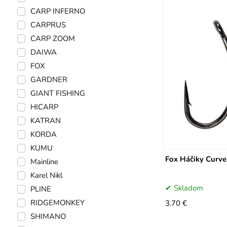
CARP INFERNO
CARPRUS
CARP ZOOM
DAIWA
FOX
GARDNER
GIANT FISHING
HICARP
KATRAN
KORDA
KUMU
Fox Háčiky Curve
Mainline
Karel Nikl
Skladom
PLINE
RIDGEMONKEY
3.70 €
SHIMANO