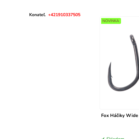
KORUM
MIVARDI
Konateľ.
+421910337505
NOVINKA
TECHNIK
Fox Háčiky Wide