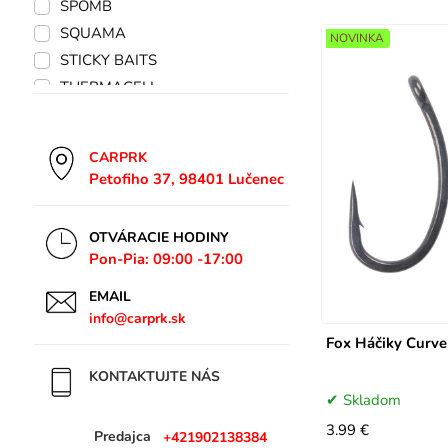
SPOMB
SQUAMA
NOVINKA
STICKY BAITS
THERMACELL
VASS
TRAKKER
CARPRK
Giant Fishing
Petofiho 37, 98401 Lučenec
Thermacell
BAIT MAKER
OTVÁRACIE HODINY
MATRIX
Pon-Pia: 09:00 -17:00
ATT
EMAIL
TIMARMIX
info@carprk.sk
MIKADO
Fox Háčiky Curve
PRESTON
KONTAKTUJTE NÁS
DELPHIN
Skladom
BAIT BAIT
3.99 €
Predajca
+421902138384
LEDLENSER