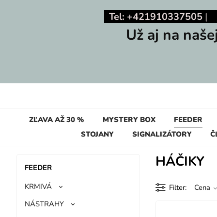
Tel: +421910337505
Už aj na naše
ZĽAVA AŽ 30 %
MYSTERY BOX
FEEDER
STOJANY
SIGNALIZÁTORY
Č
HÁČIKY
FEEDER
KRMIVÁ
Filter
Cena
NÁSTRAHY