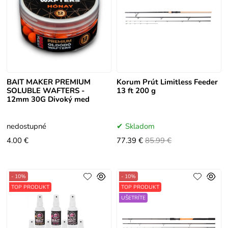
BAIT MAKER PREMIUM
Korum Prút Limitless Feeder
SOLUBLE WAFTERS -
13 ft 200 g
12mm 30G Divoký med
nedostupné
Skladom
4.00 €
77.39 €
85.99 €
- 10%
- 10%
TOP PRODUKT
TOP PRODUKT
UŠETRÍTE