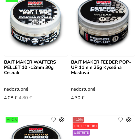
BAIT MAKER WAFTERS
BAIT MAKER FEEDER POP-
PELLET 10 -12mm 30g
UP 11mm 25g Kyselina
Cesnak
Maslová
nedostupné
nedostupné
4.08 €
4.80 €
4.30 €
AKCIA
- 10%
TOP PRODUKT
UŠETRÍTE