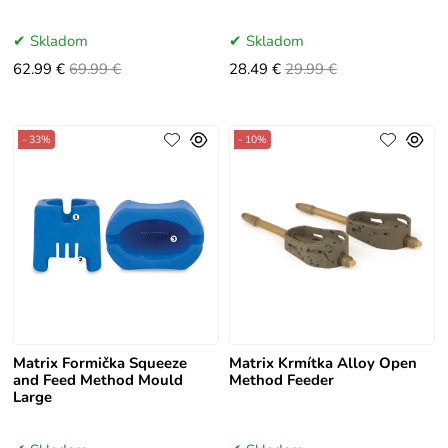
Skladom
Skladom
62.99 €
69.99 €
28.49 €
29.99 €
- 33%
- 10%
Matrix Formička Squeeze
Matrix Krmítka Alloy Open
and Feed Method Mould
Method Feeder
Large