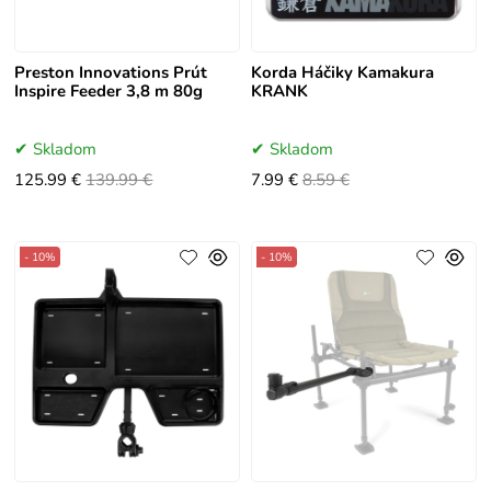
Preston Innovations Prút
Korda Háčiky Kamakura
Inspire Feeder 3,8 m 80g
KRANK
Skladom
Skladom
125.99 €
139.99 €
7.99 €
8.59 €
- 10%
- 10%