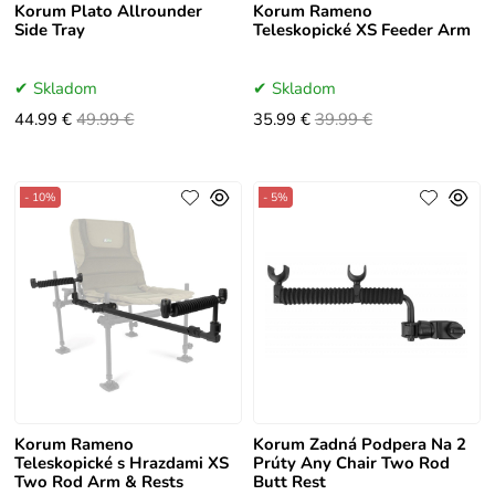
Korum Plato Allrounder
Korum Rameno
Side Tray
Teleskopické XS Feeder Arm
Skladom
Skladom
44.99 €
49.99 €
35.99 €
39.99 €
- 10%
- 5%
Korum Rameno
Korum Zadná Podpera Na 2
Teleskopické s Hrazdami XS
Prúty Any Chair Two Rod
Two Rod Arm & Rests
Butt Rest