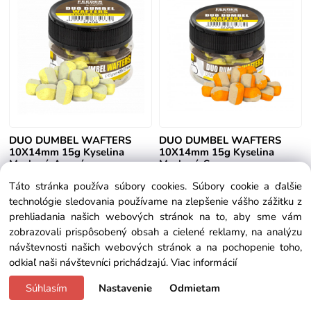
DUO DUMBEL WAFTERS
DUO DUMBEL WAFTERS
10X14mm 15g Kyselina
10X14mm 15g Kyselina
Maslová-Ananás
Maslová-Syr
Táto stránka používa súbory cookies. Súbory cookie a ďalšie
Skladom
Skladom
technológie sledovania používame na zlepšenie vášho zážitku z
prehliadania našich webových stránok na to, aby sme vám
3.65 €
3.65 €
zobrazovali prispôsobený obsah a cielené reklamy, na analýzu
návštevnosti našich webových stránok a na pochopenie toho,
odkiaľ naši návštevníci prichádzajú.
Viac informácií
Súhlasím
Nastavenie
Odmietam