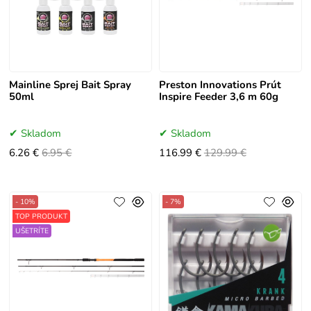
Mainline Sprej Bait Spray
Preston Innovations Prút
50ml
Inspire Feeder 3,6 m 60g
Skladom
Skladom
6.26 €
6.95 €
116.99 €
129.99 €
- 10%
- 7%
TOP PRODUKT
UŠETRÍTE