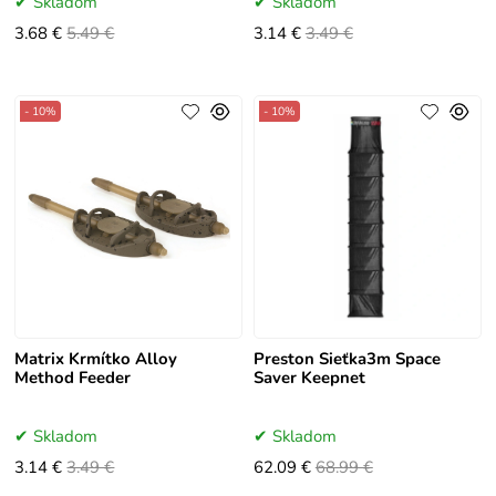
Skladom
Skladom
3.68 €
5.49 €
3.14 €
3.49 €
- 10%
- 10%
Matrix Krmítko Alloy
Preston Sieťka3m Space
Method Feeder
Saver Keepnet
Skladom
Skladom
3.14 €
3.49 €
62.09 €
68.99 €