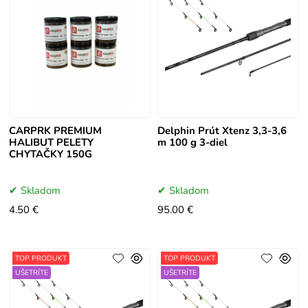
CARPRK PREMIUM
Delphin Prút Xtenz 3,3-3,6
HALIBUT PELETY
m 100 g 3-diel
CHYTAČKY 150G
Skladom
Skladom
4.50 €
95.00 €
TOP PRODUKT
TOP PRODUKT
UŠETRÍTE
UŠETRÍTE