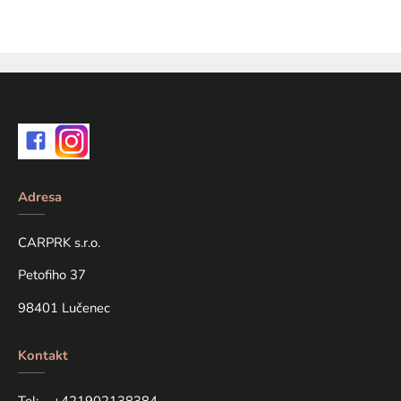
Adresa
CARPRK s.r.o.
Petofiho 37
98401 Lučenec
Kontakt
Tel: +421
902138384