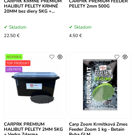
CARPRK KŔMNE PREMIUM
CARPRK PREMIUM FEEDER
HALIBUT PELETY KRMNÉ
PELETY 2mm 500G
20MM bez diery 5KG +
Vedro
Skladom
Skladom
22.50 €
4.50 €
NOVINKA
TOP PRODUKT
UŠETRÍTE
CARPRK PREMIUM
Carp Zoom Krmítková Zmes
HALIBUT PELETY 2MM 5KG
Feeder Zoom 1 kg - Betain
+ Vedro Zdarma
Ryba GLM