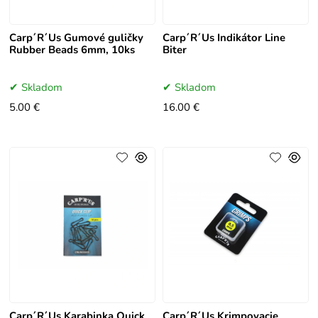
Carp´R´Us Gumové guličky
Carp´R´Us Indikátor Line
Rubber Beads 6mm, 10ks
Biter
Skladom
Skladom
5.00 €
16.00 €
Carp´R´Us Karabinka Quick
Carp´R´Us Krimpovacie