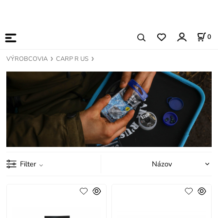
0
VÝROBCOVIA
CARP R US
Filter