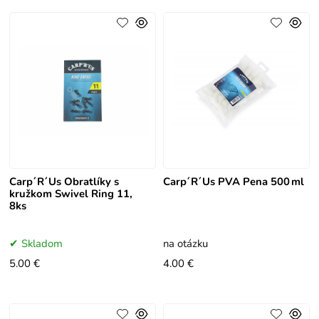
Carp´R´Us Obratlíky s
Carp´R´Us PVA Pena 500 ml
kružkom Swivel Ring 11,
8ks
Skladom
na otázku
5.00 €
4.00 €