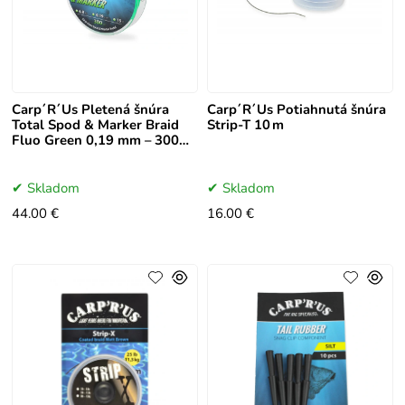
Carp´R´Us Pletená šnúra
Carp´R´Us Potiahnutá šnúra
Total Spod & Marker Braid
Strip-T 10 m
Fluo Green 0,19 mm – 300
m
Skladom
Skladom
44.00 €
16.00 €