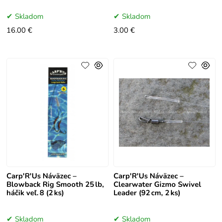
Skladom
Skladom
16.00 €
3.00 €
Carp'R'Us Náväzec –
Carp'R'Us Náväzec –
Blowback Rig Smooth 25 lb,
Clearwater Gizmo Swivel
háčik veľ. 8 (2 ks)
Leader (92 cm, 2 ks)
Skladom
Skladom