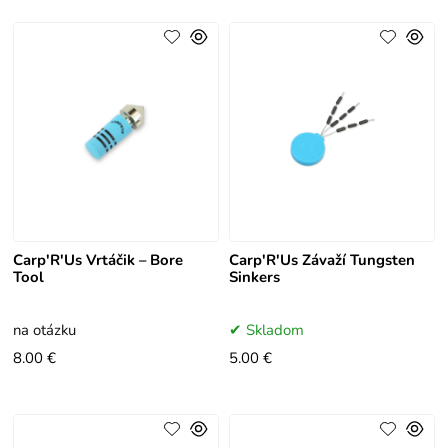
Carp'R'Us Vrtáčik – Bore
Carp'R'Us Závaží Tungsten
Tool
Sinkers
na otázku
Skladom
8.00 €
5.00 €