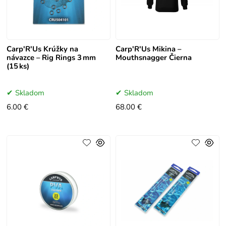
Carp'R'Us Krúžky na
Carp'R'Us Mikina –
návazce – Rig Rings 3 mm
Mouthsnagger Čierna
(15 ks)
Skladom
Skladom
6.00 €
68.00 €