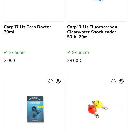
Carp´R´Us Carp Doctor
Carp´R´Us Fluorocarbon
30ml
Clearwater Shockleader
50lb, 20m
Skladom
Skladom
7.00 €
28.00 €