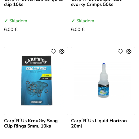
clip 10ks
svorky Crimps 50ks
Skladom
Skladom
6.00 €
6.00 €
Carp´R´Us Kroužky Snag
Carp´R´Us Liquid Horizon
Clip Rings 5mm, 10ks
20ml