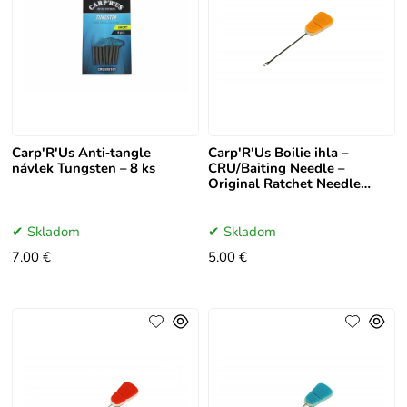
Carp'R'Us Anti‑tangle
Carp'R'Us Boilie ihla –
návlek Tungsten – 8 ks
CRU/Baiting Needle –
Original Ratchet Needle
(orange)
Skladom
Skladom
7.00 €
5.00 €