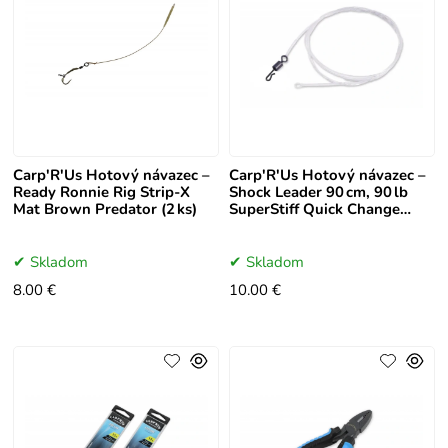
Carp'R'Us Hotový návazec –
Carp'R'Us Hotový návazec –
Ready Ronnie Rig Strip-X
Shock Leader 90 cm, 90 lb
Mat Brown Predator (2 ks)
SuperStiff Quick Change
Swivel (2 ks)
Skladom
Skladom
8.00 €
10.00 €