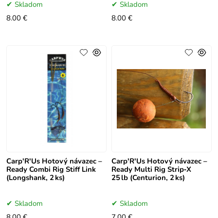
Skladom
Skladom
8.00 €
8.00 €
Carp'R'Us Hotový návazec –
Carp'R'Us Hotový návazec –
Ready Combi Rig Stiff Link
Ready Multi Rig Strip‑X
(Longshank, 2 ks)
25 lb (Centurion, 2 ks)
Skladom
Skladom
8.00 €
7.00 €