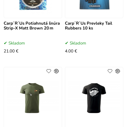
Carp´R´Us Potiahnutá šnúra
Carp´R´Us Prevleky Tail
Strip-X Matt Brown 20 m
Rubbers 10 ks
Skladom
Skladom
21.00 €
4.00 €