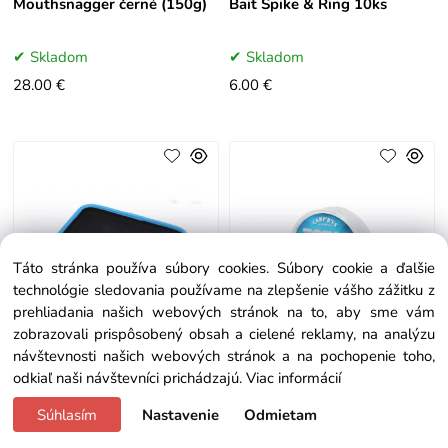
Mouthsnagger černé (150g)
Bait Spike & Ring 10ks
Skladom
Skladom
28.00 €
6.00 €
Táto stránka používa súbory cookies. Súbory cookie a ďalšie
technológie sledovania používame na zlepšenie vášho zážitku z
prehliadania našich webových stránok na to, aby sme vám
zobrazovali prispôsobený obsah a cielené reklamy, na analýzu
návštevnosti našich webových stránok a na pochopenie toho,
odkiaľ naši návštevníci prichádzajú.
Viac informácií
Carp´R´Us Tácka na
Carp´R´Us Ujímaný vlasec
montáže – Rig Tray
Total Tapered Line 5 × 12 m
Súhlasím
Nastavenie
Odmietam