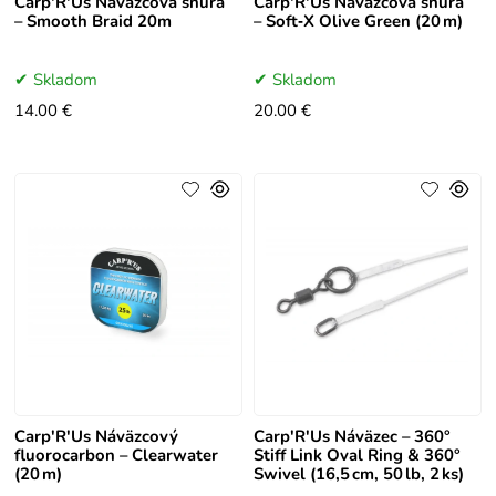
Carp'R'Us Náväzcová šnúra
Carp'R'Us Náväzcová šnúra
– Smooth Braid 20m
– Soft‑X Olive Green (20 m)
Skladom
Skladom
14.00 €
20.00 €
Carp'R'Us Náväzcový
Carp'R'Us Náväzec – 360°
fluorocarbon – Clearwater
Stiff Link Oval Ring & 360°
(20 m)
Swivel (16,5 cm, 50 lb, 2 ks)