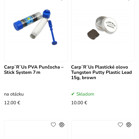
Carp´R´Us PVA Punčocha –
Carp´R´Us Plastické olovo
Stick System 7 m
Tungsten Putty Plastic Lead
15g, brown
na otázku
Skladom
12.00 €
10.00 €