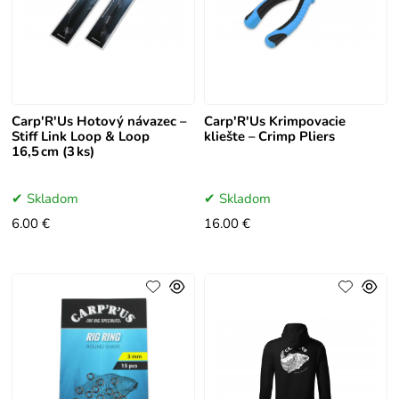
Carp'R'Us Hotový návazec –
Carp'R'Us Krimpovacie
Stiff Link Loop & Loop
kliešte – Crimp Pliers
16,5 cm (3 ks)
Skladom
Skladom
6.00 €
16.00 €