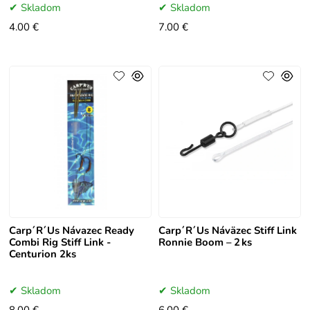
Skladom
Skladom
4.00 €
7.00 €
Carp´R´Us Návazec Ready
Carp´R´Us Náväzec Stiff Link
Combi Rig Stiff Link -
Ronnie Boom – 2 ks
Centurion 2ks
Skladom
Skladom