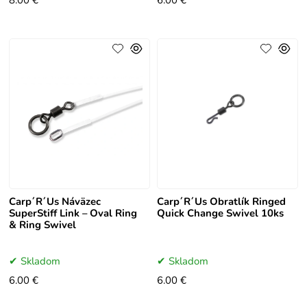
8.00 €
6.00 €
Carp´R´Us Náväzec
Carp´R´Us Obratlík Ringed
SuperStiff Link – Oval Ring
Quick Change Swivel 10ks
& Ring Swivel
Skladom
Skladom
6.00 €
6.00 €