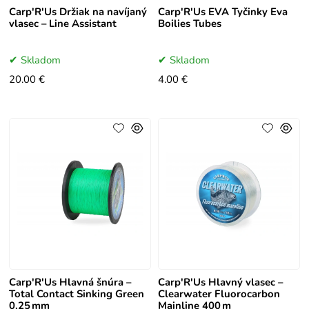
Carp'R'Us Držiak na navíjaný
Carp'R'Us EVA Tyčinky Eva
vlasec – Line Assistant
Boilies Tubes
Skladom
Skladom
20.00 €
4.00 €
Carp'R'Us Hlavná šnúra –
Carp'R'Us Hlavný vlasec –
Total Contact Sinking Green
Clearwater Fluorocarbon
0,25 mm
Mainline 400 m