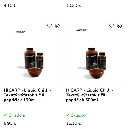
4.10 €
10.30 €
HICARP - Liquid Chilli -
HICARP - Liquid Chilli -
Tekutý výťažok z čili
Tekutý výťažok z čili
papričiek 150ml
papričiek 500ml
Skladom
Skladom
5.90 €
15.10 €