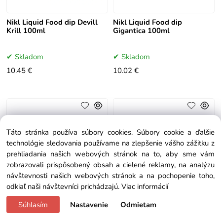
Nikl Liquid Food dip Devill
Nikl Liquid Food dip
Krill 100ml
Gigantica 100ml
Skladom
Skladom
10.45 €
10.02 €
Táto stránka používa súbory cookies. Súbory cookie a ďalšie
technológie sledovania používame na zlepšenie vášho zážitku z
prehliadania našich webových stránok na to, aby sme vám
zobrazovali prispôsobený obsah a cielené reklamy, na analýzu
návštevnosti našich webových stránok a na pochopenie toho,
odkiaľ naši návštevníci prichádzajú.
Viac informácií
Súhlasím
Nastavenie
Odmietam
Nikl Liquid Food dip
Nikl Liquid Food dip Kill