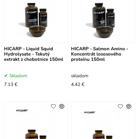
HICARP - Liquid Squid
HICARP - Salmon Amino -
Hydrolysate - Tekutý
Koncentrát lososového
extrakt z chobotnice 150ml
proteínu 150ml
Skladom
skladom
7.13 €
4.42 €