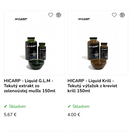
HICARP - Liquid G.L.M -
HICARP - Liquid Krill -
Tekutý extrakt zo
Tekutý výťažok z kreviet
zelenoústej mušľe 150ml
krill 150ml
Skladom
Skladom
5.67 €
4.00 €