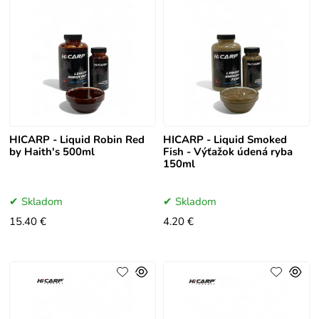
HICARP - Liquid Robin Red
HICARP - Liquid Smoked
by Haith's 500ml
Fish - Výťažok údená ryba
150ml
Skladom
Skladom
15.40 €
4.20 €