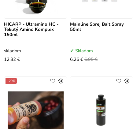
HICARP - Ultramino HC -
Mainline Sprej Bait Spray
Tekutý Amino Komplex
50ml
150ml
skladom
Skladom
12.82 €
6.26 €
6.95 €
- 20%