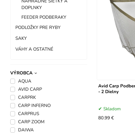
NÁHRADNÉ SIEŤKY A
DOPLNKY
FEEDER PODBERAKY
PODLOŽKY PRE RYBY
SAKY
VÁHY A OSTATNÉ
VÝROBCA
AQUA
Avid Carp Podber
AVID CARP
- 2 Dielny
CARPRK
CARP INFERNO
Skladom
CARPRUS
80.99 €
CARP ZOOM
DAIWA