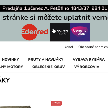
|
Predajňa :
Lučenec A. Petöfiho 4843/37 984 01
j stránke si môžete uplatniť vern
Úvod
Obchodné podmien
NOVINKY
PRÚTY A NAVIJÁKY
VÝBAVA RYBÁRA
LNY MOTORY
OBLEČENIE-OBUV
VÝROBCOVIA
ÁKY
- 20%