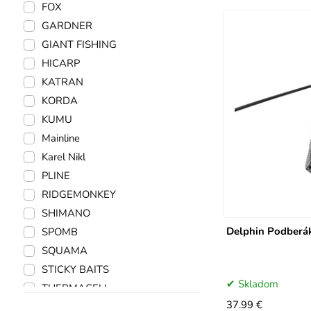
FOX
GARDNER
GIANT FISHING
HICARP
KATRAN
KORDA
KUMU
Mainline
Karel Nikl
PLINE
RIDGEMONKEY
SHIMANO
Delphin Podberá
SPOMB
SQUAMA
STICKY BAITS
Skladom
THERMACELL
37.99 €
VASS