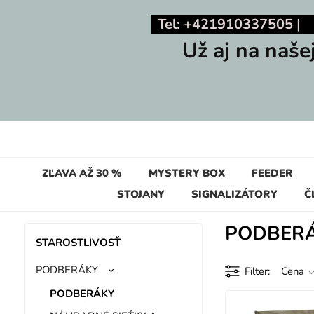
Tel: +421910337505
Už aj na naše
ZĽAVA AŽ 30 %
MYSTERY BOX
FEEDER
STOJANY
SIGNALIZÁTORY
Č
PODBER
STAROSTLIVOSŤ
PODBERÁKY
Filter
Cena
PODBERÁKY