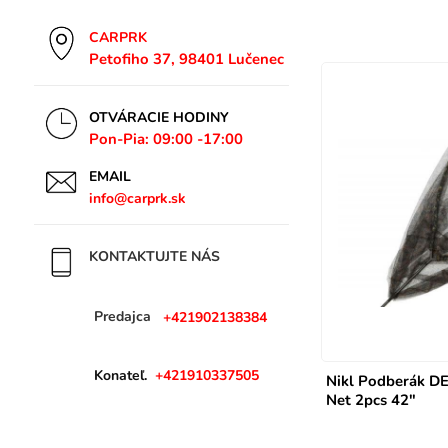
TRAKKER
CARPRK
Giant Fishing
Petofiho 37, 98401 Lučenec
Thermacell
BAIT MAKER
OTVÁRACIE HODINY
MATRIX
Pon-Pia: 09:00 -17:00
ATT
EMAIL
TIMARMIX
info@carprk.sk
MIKADO
PRESTON
KONTAKTUJTE NÁS
DELPHIN
BAIT BAIT
Predajca
+421902138384
LEDLENSER
KORUM
MIVARDI
Konateľ.
+421910337505
Nikl Podberák 
TECHNIK
Net 2pcs 42"