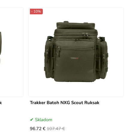
- 10%
k
Trakker Batoh NXG Scout Ruksak
Skladom
96.72 €
107.47 €