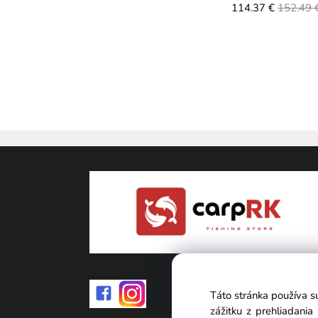
114.37 €
152.49 
Táto stránka používa s
zážitku z prehliadani