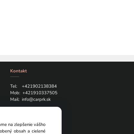
Kontakt
Tel: +421
902138384
Mob:
+421910337505
Mail:
info@carprk.sk
vame na zlepšenie vášho
sobený obsah a cielené