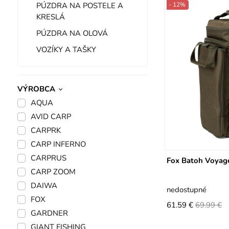
PÚZDRA NA POSTELE A
- 12%
KRESLÁ
PÚZDRA NA OLOVÁ
VOZÍKY A TAŠKY
VÝROBCA
AQUA
AVID CARP
CARPRK
CARP INFERNO
CARPRUS
Fox Batoh Voyag
CARP ZOOM
DAIWA
nedostupné
FOX
61.59 €
69.99 €
GARDNER
GIANT FISHING