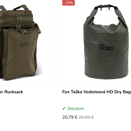
- 20%
er Rucksack
Fox Taška Vodotesná HD Dry Bags
Skladom
20.79 €
25.99 €