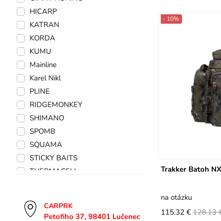
HICARP
- 10%
KATRAN
KORDA
KUMU
Mainline
Karel Nikl
PLINE
RIDGEMONKEY
SHIMANO
SPOMB
SQUAMA
STICKY BAITS
Trakker Batoh N
THERMACELL
VASS
na otázku
TRAKKER
CARPRK
Giant Fishing
115.32 €
128.13 
Petofiho 37, 98401 Lučenec