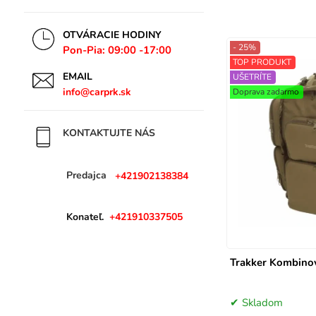
Thermacell
BAIT MAKER
OTVÁRACIE HODINY
MATRIX
- 25%
Pon-Pia: 09:00 -17:00
ATT
TOP PRODUKT
EMAIL
UŠETRÍTE
TIMARMIX
info@carprk.sk
Doprava zadarmo
MIKADO
PRESTON
KONTAKTUJTE NÁS
DELPHIN
BAIT BAIT
Predajca
+421902138384
LEDLENSER
KORUM
MIVARDI
Konateľ.
+421910337505
TECHNIK
Trakker Kombino
Skladom