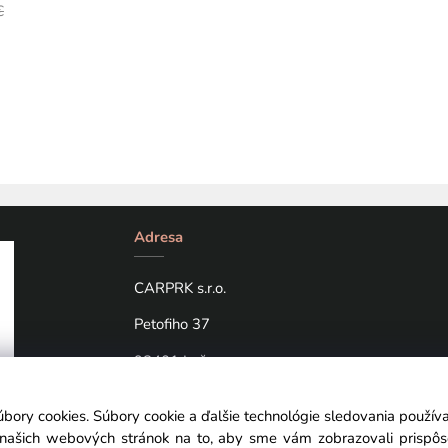
€
Adresa
CARPRK s.r.o.
Petofiho 37
98401 Lučenec
úbory cookies. Súbory cookie a ďalšie technológie sledovania použí
a našich webových stránok na to, aby sme vám zobrazovali prispô