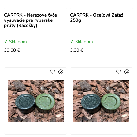
CARPRK - Nerezové ťyče
CARPRK - Oceľová Záťaž
vysúvacie pre rybárske
250g
prúty (Rácošky)
Skladom
Skladom
39.68 €
3.30 €