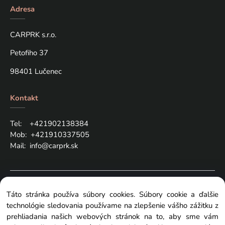
Adresa
CARPRK s.r.o.
Petofiho 37
98401 Lučenec
Kontakt
Tel: +421
902138384
Mob:
+421910337505
Mail:
info@carprk.sk
Copyright © 2024 carprk.sk, All rights reserved
Táto stránka používa súbory cookies. Súbory cookie a ďalšie
technológie sledovania používame na zlepšenie vášho zážitku z
prehliadania našich webových stránok na to, aby sme vám