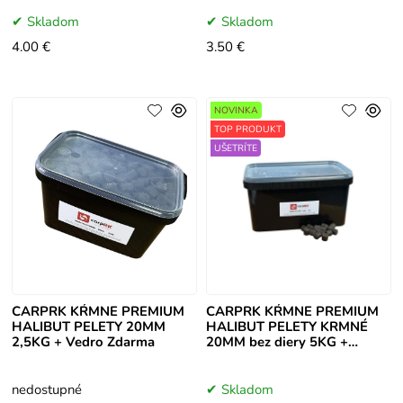
Skladom
Skladom
4.00 €
3.50 €
NOVINKA
TOP PRODUKT
UŠETRÍTE
CARPRK KŔMNE PREMIUM
CARPRK KŔMNE PREMIUM
HALIBUT PELETY 20MM
HALIBUT PELETY KRMNÉ
2,5KG + Vedro Zdarma
20MM bez diery 5KG +
Vedro
nedostupné
Skladom