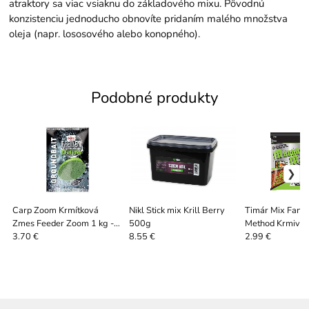
atraktory sa viac vsiaknu do základového mixu. Pôvodnú
konzistenciu jednoducho obnovíte pridaním malého množstva
oleja (napr. lososového alebo konopného).
Podobné produkty
Carp Zoom Krmítková
Nikl Stick mix Krill Berry
Timár Mix Fanat
Zmes Feeder Zoom 1 kg -
500g
Method Krmivo 
Betain Ryba GLM
čokolada + Pom
3.70 €
8.55 €
2.99 €