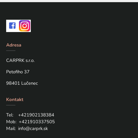
Adresa
CARPRK s.r.o.
Petofiho 37
98401 Lučenec
Kontakt
Tel: +421
902138384
Mob:
+421910337505
Mail:
info@carprk.sk