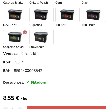
Calanus & Krill
Chilli & Peach
Corn
Crab
Devill Krill
Gigantica
Kill Krill
Krill Berry
Scopex & Squid
Strawberry
Výrobca:
Karel Nikl
Kód:
39815
EAN:
8592400003542
Dostupnosť:
Skladom
8.55
€
ks