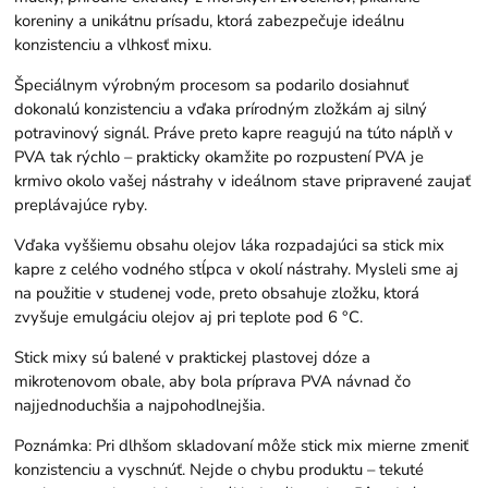
koreniny a unikátnu prísadu, ktorá zabezpečuje ideálnu
konzistenciu a vlhkosť mixu.
Špeciálnym výrobným procesom sa podarilo dosiahnuť
dokonalú konzistenciu a vďaka prírodným zložkám aj silný
potravinový signál. Práve preto kapre reagujú na túto náplň v
PVA tak rýchlo – prakticky okamžite po rozpustení PVA je
krmivo okolo vašej nástrahy v ideálnom stave pripravené zaujať
preplávajúce ryby.
Vďaka vyššiemu obsahu olejov láka rozpadajúci sa stick mix
kapre z celého vodného stĺpca v okolí nástrahy. Mysleli sme aj
na použitie v studenej vode, preto obsahuje zložku, ktorá
zvyšuje emulgáciu olejov aj pri teplote pod 6 °C.
Stick mixy sú balené v praktickej plastovej dóze a
mikrotenovom obale, aby bola príprava PVA návnad čo
najjednoduchšia a najpohodlnejšia.
Poznámka: Pri dlhšom skladovaní môže stick mix mierne zmeniť
konzistenciu a vyschnúť. Nejde o chybu produktu – tekuté