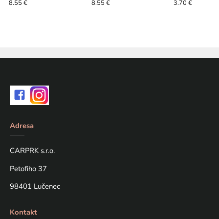
Tigrí Orech Ryb
8.55 €
8.55 €
3.70 €
Adresa
CARPRK s.r.o.
Petofiho 37
98401 Lučenec
Kontakt