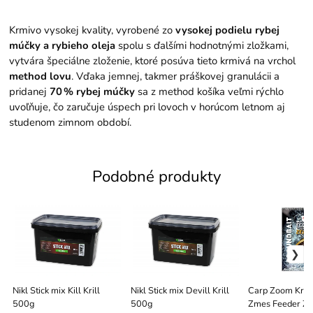
Krmivo vysokej kvality, vyrobené zo
vysokej podielu rybej
múčky a rybieho oleja
spolu s ďalšími hodnotnými zložkami,
vytvára špeciálne zloženie, ktoré posúva tieto krmivá na vrchol
method lovu
. Vďaka jemnej, takmer práškovej granulácii a
pridanej
70 % rybej múčky
sa z method košíka veľmi rýchlo
uvoľňuje, čo zaručuje úspech pri lovoch v horúcom letnom aj
studenom zimnom období.
Podobné produkty
Nikl Stick mix Kill Krill
Nikl Stick mix Devill Krill
Carp Zoom Krmí
500g
500g
Zmes Feeder Zo