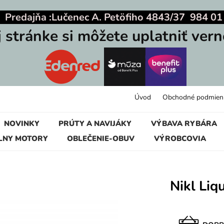
|
Predajňa :
Lučenec A. Petöfiho 4843/37 984 01
j stránke si môžete uplatniť vern
Úvod
Obchodné podmien
NOVINKY
PRÚTY A NAVIJÁKY
VÝBAVA RYBÁRA
LNY MOTORY
OBLEČENIE-OBUV
VÝROBCOVIA
Nikl Liq