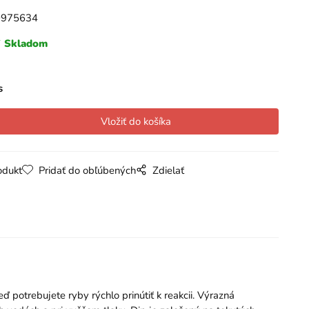
0975634
Skladom
s
odukt
Pridať do obľúbených
Zdielať
ď potrebujete ryby rýchlo prinútiť k reakcii. Výrazná