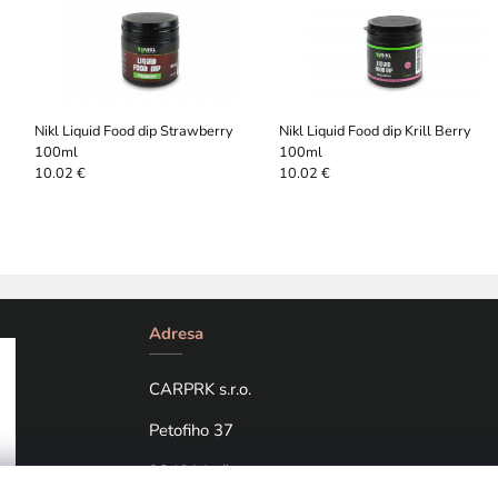
Nikl Liquid Food dip Strawberry
Nikl Liquid Food dip Krill Berry
100ml
100ml
10.02 €
10.02 €
Adresa
CARPRK s.r.o.
Petofiho 37
98401 Lučenec