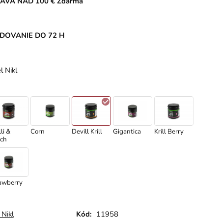
AVA NAD 100 € Zdarma
DOVANIE DO 72 H
l Nikl
li &
Corn
Devill Krill
Gigantica
Krill Berry
ch
awberry
 Nikl
Kód:
11958