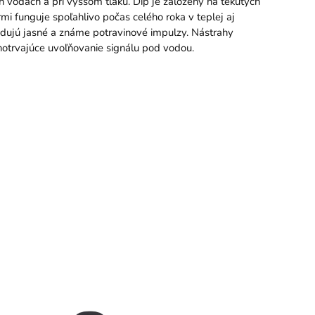
h vodách a pri vyššom tlaku. Dip je založený na tekutých
mi funguje spoľahlivo počas celého roka v teplej aj
hodujú jasné a známe potravinové impulzy. Nástrahy
hotrvajúce uvoľňovanie signálu pod vodou.