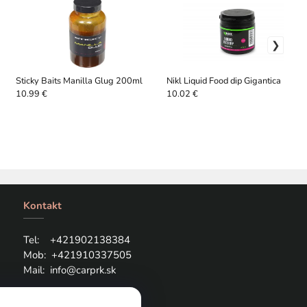
Sticky Baits Manilla Glug 200ml
Nikl Liquid Food dip Gigantica 100m
10.99 €
10.02 €
Kontakt
Tel: +421
902138384
Mob:
+421910337505
Mail:
info@carprk.sk