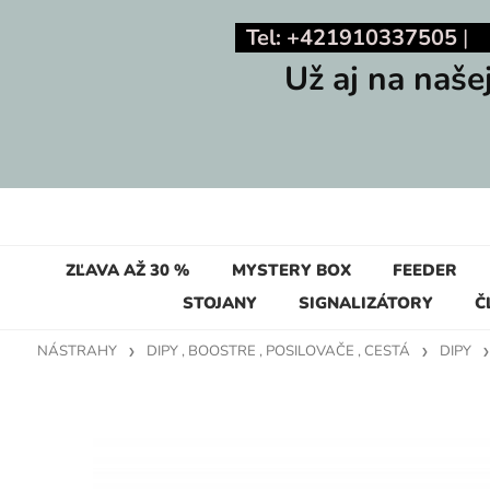
Tel: +421910337505
Už aj na naše
ZĽAVA AŽ 30 %
MYSTERY BOX
FEEDER
STOJANY
SIGNALIZÁTORY
Č
NÁSTRAHY
DIPY , BOOSTRE , POSILOVAČE , CESTÁ
DIPY