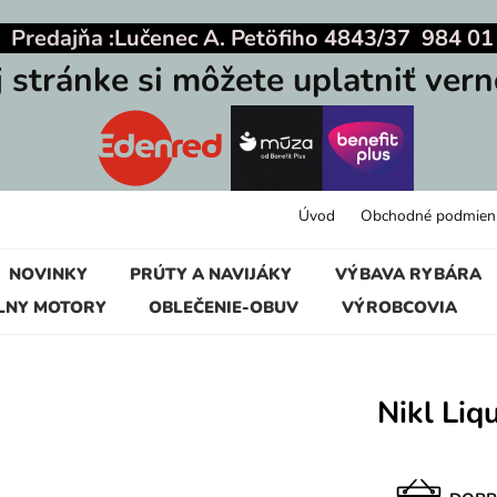
|
Predajňa :
Lučenec A. Petöfiho 4843/37 984 01
j stránke si môžete uplatniť vern
Úvod
Obchodné podmien
NOVINKY
PRÚTY A NAVIJÁKY
VÝBAVA RYBÁRA
LNY MOTORY
OBLEČENIE-OBUV
VÝROBCOVIA
Nikl Liq