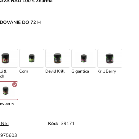
AVA NAD 100 € Zdarma
DOVANIE DO 72 H
li &
Corn
Devill Krill
Gigantica
Krill Berry
ch
awberry
 Nikl
Kód:
39171
0975603