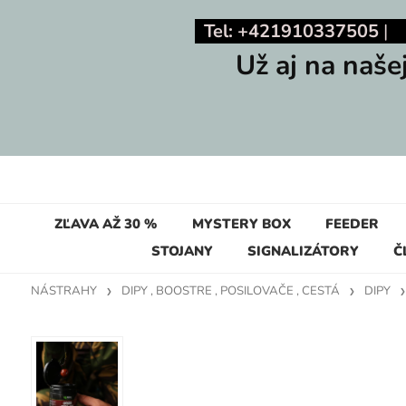
Tel: +421910337505
Už aj na naše
ZĽAVA AŽ 30 %
MYSTERY BOX
FEEDER
STOJANY
SIGNALIZÁTORY
Č
NÁSTRAHY
DIPY , BOOSTRE , POSILOVAČE , CESTÁ
DIPY