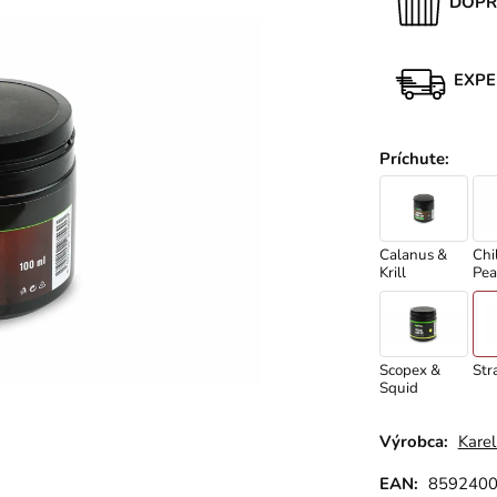
DOPR
EXPE
Príchute
:
Calanus &
Chil
Krill
Pea
Scopex &
Str
Squid
Výrobca:
Karel
EAN:
859240