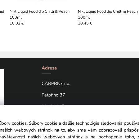
uid
Nikl Liquid Food dip Chilli & Peach
Nikl Liquid Food dip Chilli & Peach
100ml
100ml
10.02 €
10.45 €
Adresa
CARPRK s.r.o.
Petofiho 37
98401 Lučenec
úbory cookies. Súbory cookie a ďalšie technológie sledovania použí
a našich webových stránok na to, aby sme vám zobrazovali prispô
návštevnosti našich webových stránok a na pochopenie toho, od