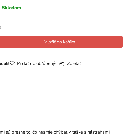
Skladom
s
odukt
Pridať do obľúbených
Zdielať
ormi sú presne to, čo nesmie chýbať v taške s nástrahami