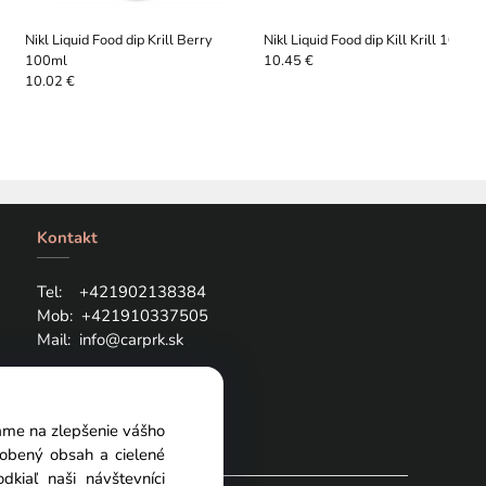
Nikl Liquid Food dip Krill Berry
Nikl Liquid Food dip Kill Krill 100ml
100ml
10.45 €
10.02 €
Kontakt
Tel: +421
902138384
Mob:
+421910337505
Mail:
info@carprk.sk
vame na zlepšenie vášho
sobený obsah a cielené
kiaľ naši návštevníci