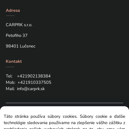
Adresa
CARPRK s.r.o.
Petofiho 37
98401 Lučenec
Kontakt
Tel: +421
902138384
Mob:
+421910337505
Mail:
info@carprk.sk
Copyright © 2024 carprk.sk, All rights reserved
Táto stránka používa súbory cookies. Súbory cookie a ďalšie
technológie sledovania používame na zlepšenie vášho zážitku z