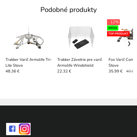
Podobné produkty
- 12%
AKCIA
TOP PRODUKT
Trakker Varič Armolife Tri-
Trakker Závetrie pre varič
Fox Varič Comp
Lite Stove
Armolife Windshield
Stove
48.36 €
22.32 €
35.99 €
40.90