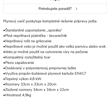
Potrebujete poradiť?
Plynový varič poskytuje kompletné riešenie prípravy jedla.
•Štandardné usporiadanie „sporáka“
•Plná nepriľnavá platnička - lievanečník
•Nepriľnavý rošt na grilovanie
•Nepriľnavé veko je možné použiť ako veľkú panvicu alebo wok
•Veko je možné použiť na vytvorenie rúry na pečenie
•Kompaktný rozložiteľný tvar
•Piezo zapaľovanie
•Dodávaný v polyesterovej prepravnej taške
•Využíva propán-butánové plynové kartuše EN417
•Tepelný výkon 4,8 kW
•Rozmery 33cm x 33cm x 20cm
•Zložené rozmery 34cm x 34cm x 22cm
•Hmotnosť 4,9kg