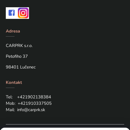
Adresa
CARPRK s.r.o.
Petofiho 37
98401 Lučenec
Kontakt
Tel: +421
902138384
Mob:
+421910337505
Mail:
info@carprk.sk