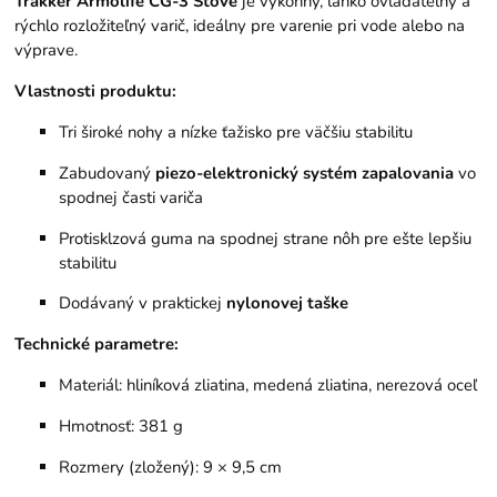
Trakker Armolife CG-3 Stove
je výkonný, ľahko ovládateľný a
rýchlo rozložiteľný varič, ideálny pre varenie pri vode alebo na
výprave.
Vlastnosti produktu:
Tri široké nohy a nízke ťažisko pre väčšiu stabilitu
Zabudovaný
piezo-elektronický systém zapalovania
vo
spodnej časti variča
Protisklzová guma na spodnej strane nôh pre ešte lepšiu
stabilitu
Dodávaný v praktickej
nylonovej taške
Technické parametre:
Materiál: hliníková zliatina, medená zliatina, nerezová oceľ
Hmotnosť: 381 g
Rozmery (zložený): 9 × 9,5 cm