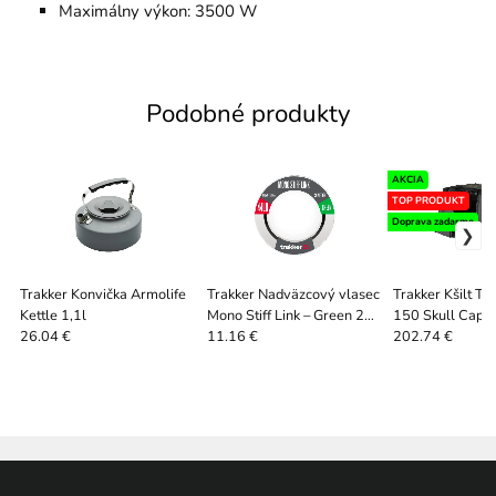
Maximálny výkon: 3500 W
Podobné produkty
AKCIA
TOP PRODUKT
Doprava zadarmo
Trakker Konvička Armolife
Trakker Nadväzcový vlasec
Trakker Kšilt T
Kettle 1,1l
Mono Stiff Link – Green 20
150 Skull Cap 
m
26.04 €
11.16 €
202.74 €