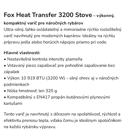
Fox Heat Transfer 3200 Stove
– výkonný,
kompaktný varič pre náročných rybárov
Ultra-silný, ľahko ovládateľný a mimoriadne rýchlo rozložiteľný
varič navrhnutý pre moderných kaprárov. Ideálny na rýchlu
prípravu jedla alebo horúcich nápojov priamo pri vode.
Hlavné vlastnosti:
• Nastaviteľná kontrola intenzity plameňa
• Vstavaný piezo zapaľovač pre pohodlné zapaľovanie bez
zápaliek
• Výkon: 10 919 BTU (3200 W) – silný ohrev aj v náročných
podmienkach
• Nízka hmotnosť: len 320 g
• Kompatibilný s EN417 propán-butánovými plynovými
kartušami
Tento varič je navrhnutý s dôrazom na spoľahlivosť, rýchlosť a
efektivitu prenosu tepla, vďaka čomu je ideálnym spoločníkom
na každú rybársku výpravu.