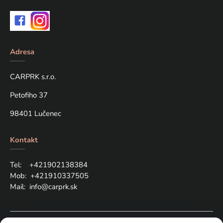
Adresa
CARPRK s.r.o.
Petofiho 37
98401 Lučenec
Kontakt
Tel: +421
902138384
Mob:
+421910337505
Mail:
info@carprk.sk