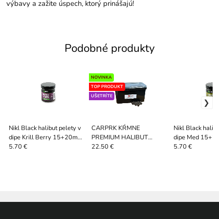
výbavy a zažite úspech, ktorý prinášajú!
Podobné produkty
NOVINKA
TOP PRODUKT
UŠETRÍTE
Nikl Black halibut pelety v
CARPRK KŔMNE
Nikl Black halib
dipe Krill Berry 15+20mm,
PREMIUM HALIBUT
dipe Med 15+2
250ml
PELETY KRMNÉ 20MM bez
250ml
5.70 €
22.50 €
5.70 €
diery 5KG + Vedro