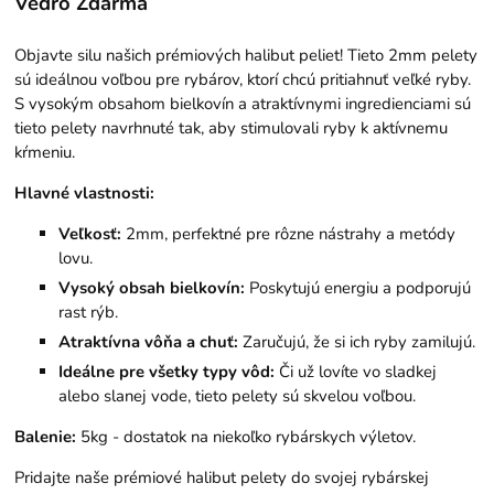
Vedro Zdarma
Objavte silu našich prémiových halibut peliet! Tieto 2mm pelety
sú ideálnou voľbou pre rybárov, ktorí chcú pritiahnuť veľké ryby.
S vysokým obsahom bielkovín a atraktívnymi ingredienciami sú
tieto pelety navrhnuté tak, aby stimulovali ryby k aktívnemu
kŕmeniu.
Hlavné vlastnosti:
Veľkosť:
2mm, perfektné pre rôzne nástrahy a metódy
lovu.
Vysoký obsah bielkovín:
Poskytujú energiu a podporujú
rast rýb.
Atraktívna vôňa a chuť:
Zaručujú, že si ich ryby zamilujú.
Ideálne pre všetky typy vôd:
Či už lovíte vo sladkej
alebo slanej vode, tieto pelety sú skvelou voľbou.
Balenie:
5kg - dostatok na niekoľko rybárskych výletov.
Pridajte naše prémiové halibut pelety do svojej rybárskej