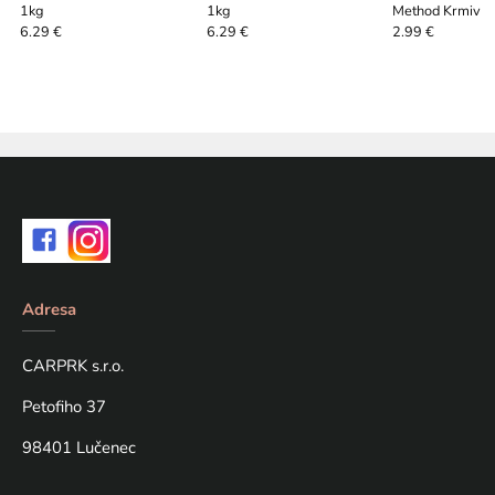
1kg
1kg
Method Krmivo 1
Orech + Scopex
6.29 €
6.29 €
2.99 €
Adresa
CARPRK s.r.o.
Petofiho 37
98401 Lučenec