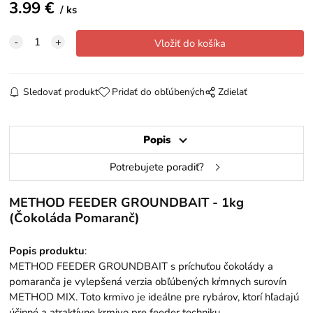
3.99
€
ks
Sledovať produkt
Pridať do obľúbených
Zdielať
Popis
Potrebujete poradiť?
METHOD FEEDER GROUNDBAIT - 1kg
(Čokoláda Pomaranč)
Popis produktu
:
METHOD FEEDER GROUNDBAIT s príchuťou čokolády a
pomaranča je vylepšená verzia obľúbených kŕmnych surovín
METHOD MIX. Toto krmivo je ideálne pre rybárov, ktorí hľadajú
účinné a atraktívne krmivo pre feeder techniku.