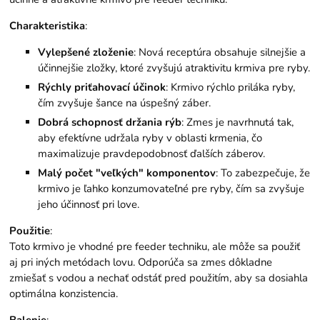
Charakteristika
:
Vylepšené zloženie
: Nová receptúra obsahuje silnejšie a
účinnejšie zložky, ktoré zvyšujú atraktivitu krmiva pre ryby.
Rýchly priťahovací účinok
: Krmivo rýchlo priláka ryby,
čím zvyšuje šance na úspešný záber.
Dobrá schopnosť držania rýb
: Zmes je navrhnutá tak,
aby efektívne udržala ryby v oblasti krmenia, čo
maximalizuje pravdepodobnosť ďalších záberov.
Malý počet "veľkých" komponentov
: To zabezpečuje, že
krmivo je ľahko konzumovateľné pre ryby, čím sa zvyšuje
jeho účinnosť pri love.
Použitie
:
Toto krmivo je vhodné pre feeder techniku, ale môže sa použiť
aj pri iných metódach lovu. Odporúča sa zmes dôkladne
zmiešať s vodou a nechať odstáť pred použitím, aby sa dosiahla
optimálna konzistencia.
Balenie
: