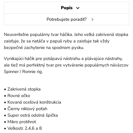
Popis
Potrebujete poradiť?
Neuveriteľne populárny tvar háčika. Jeho veľká zakrivená stopka
zaisťuje, že sa natáča v papuli ryby a zaisťuje tak vždy
bezpečné zachytenie na spodnom pysku.
Vynikajúci háčik pre potápavú nástrahu a plávajúce nástrahy,
ale tiež má perfektný tvar pre vytváranie populárnych náväzcov
Spinner / Ronnie rig.
• Zakrivená stopka
• Rovné očko
• Kovaná oceľová konštrukcia
• Čierny niklový poťah
• Super ostrá odolná špička
• Mikro protihrot
• Veľkosti: 2,4,6 a 8