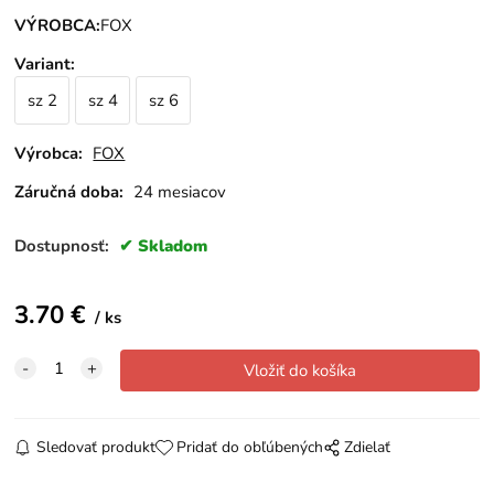
VÝROBCA:
FOX
Variant
:
sz 2
sz 4
sz 6
Výrobca:
FOX
Záručná doba:
24 mesiacov
Dostupnosť:
Skladom
3.70
€
ks
Sledovať produkt
Pridať do obľúbených
Zdielať