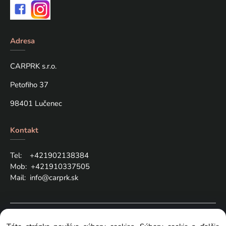
Adresa
CARPRK s.r.o.
Petofiho 37
98401 Lučenec
Kontakt
Tel: +421
902138384
Mob:
+421910337505
Mail:
info@carprk.sk
Copyright © 2024 carprk.sk, All rights reserved