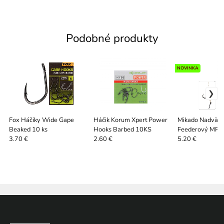
Podobné produkty
NOVINKA
Fox Háčiky Wide Gape
Háčik Korum Xpert Power
Mikado Nadväz
Beaked 10 ks
Hooks Barbed 10KS
Feederový MF14
Ihlou Barbed 8 
3.70 €
2.60 €
5.20 €
0,18 mm Veľ. 4