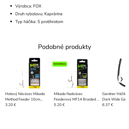
Výrobca: FOX
Druh rybolovu: Kaprárina
Typ háčika: S protihrotom
Podobné produkty
NOVINKA
Hotový Náväzec Mikado
Mikado Nadväzec
Gardner Háčiky
Method Feeder 10cm
Feederový MF14 Braided S
Dark Wide Gape
0,12mms Gumičkou 6sz. 8
Ihlou Barbed 8 ks 10 cm -
10 ks
3.20 €
5.20 €
6.37 €
ks
0,16 mm Veľ. 6 braid