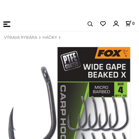
0
VÝBAVA RYBÁRA
HÁČIKY