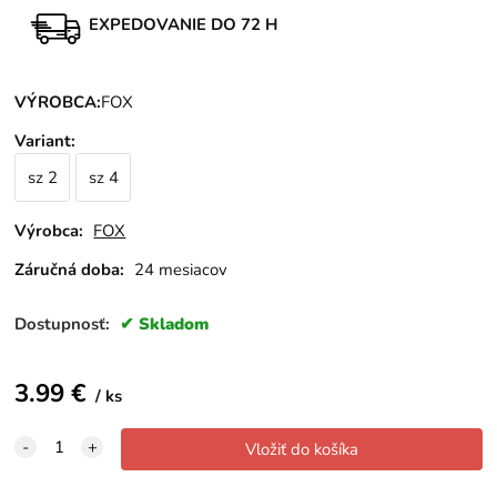
EXPEDOVANIE DO 72 H
VÝROBCA:
FOX
Variant
:
sz 2
sz 4
Výrobca:
FOX
Záručná doba:
24 mesiacov
Dostupnosť:
Skladom
3.99
€
ks