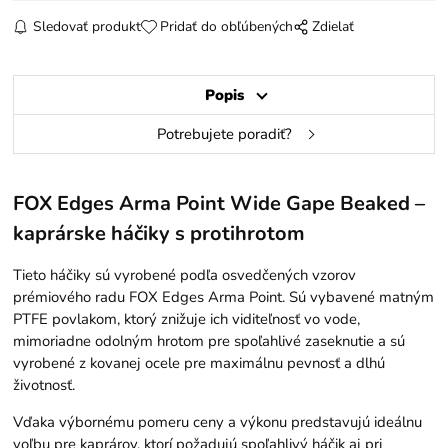
Sledovať produkt
Pridať do obľúbených
Zdielať
Popis
Potrebujete poradiť?
FOX Edges Arma Point Wide Gape Beaked –
kaprárske háčiky s protihrotom
Tieto háčiky sú vyrobené podľa osvedčených vzorov
prémiového radu FOX Edges Arma Point. Sú vybavené matným
PTFE povlakom, ktorý znižuje ich viditeľnosť vo vode,
mimoriadne odolným hrotom pre spoľahlivé zaseknutie a sú
vyrobené z kovanej ocele pre maximálnu pevnosť a dlhú
životnosť.
Vďaka výbornému pomeru ceny a výkonu predstavujú ideálnu
voľbu pre kaprárov, ktorí požadujú spoľahlivý háčik aj pri