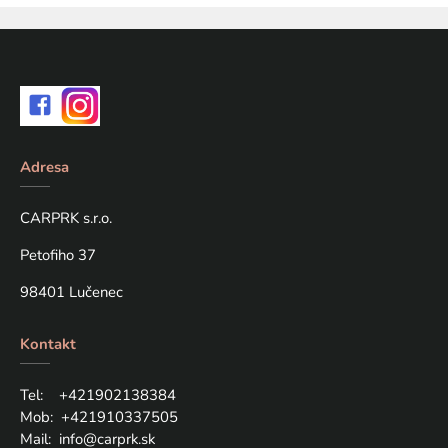
Adresa
CARPRK s.r.o.
Petofiho 37
98401 Lučenec
Kontakt
Tel: +421
902138384
Mob:
+421910337505
Mail:
info@carprk.sk