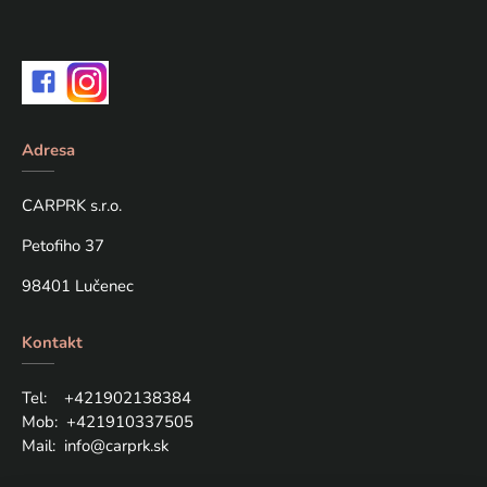
Adresa
CARPRK s.r.o.
Petofiho 37
98401 Lučenec
Kontakt
Tel: +421
902138384
Mob:
+421910337505
Mail:
info@carprk.sk