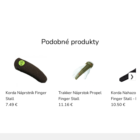
Podobné produkty
Korda Náprstník Finger
Trakker Náprstok Propel
Korda Nahazovac
Stall
Finger Stall
Finger Stall - L
7.49 €
11.16 €
10.50 €