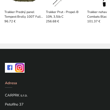
Trakker Predný panel
Trakker Prut - Propel-B
Trakker nohavi
Tempest Brolly 100T Full
10ft, 3,5lb C
Combats Black
Infill Panel
96.72 €
256.68 €
101.37 €
Adresa
CARPRK s.r.o.
Petofiho 37