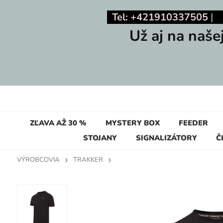
Tel: +421910337505
Už aj na naše
ZĽAVA AŽ 30 %
MYSTERY BOX
FEEDER
STOJANY
SIGNALIZÁTORY
Č
VÝROBCOVIA
TRAKKER