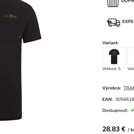
DOPR
EXPE
Variant
:
Velikost: S
Vel
Výrobca:
TRA
EAN:
505661
Dostupnosť:
28.83
€
k