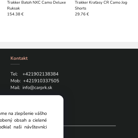
Trakker Batoh NXC Camo Deluxe
Trakker Kraťasy CR Camo Jogger
Ruksak
Shorts
154.38 €
29.76 €
Kontakt
Tel: +421
902138384
Mob:
+421910337505
Mail:
info@carprk.sk
vame na zlepšenie vášho
sobený obsah a cielené
kiaľ naši návštevníci