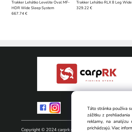
Trakker Lehátko Levelite Oval MF-
Trakker Lehátko RLX 8 Leg Wide
HDR Wide Sleep System
329.22 €
667.74 €
Táto stránka používa s
zážitku z prehliadani
reklamy, na analýzu 
prichádzajú.
Viac infor
Copyright © 2024 carprk.sk, All rights reserved