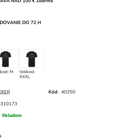
AVA NAD 100 € Zdarma
DOVANIE DO 72 H
ikost: M
Velikost:
XXXL
KKER
Kód:
40250
8310173
Skladom
s