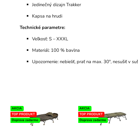
Jedinečný dizajn Trakker
Kapsa na hrudi
Technické parametre:
Veľkosť: S – XXXL
Materiál: 100 % bavlna
Upozornenie: nebieliť, prať na max. 30°, nesušiť v su
AKCIA
AKCIA
TOP PRODUKT
TOP PRODUKT
Doprava zadarmo
Doprava zadarmo