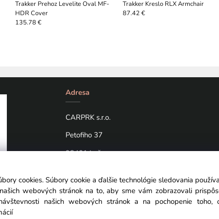
Trakker Prehoz Levelite Oval MF-
Trakker Kreslo RLX Armchair
HDR Cover
87.42 €
135.78 €
Adresa
CARPRK s.r.o.
Petofiho 37
98401 Lučenec
úbory cookies. Súbory cookie a ďalšie technológie sledovania použí
a našich webových stránok na to, aby sme vám zobrazovali prispô
návštevnosti našich webových stránok a na pochopenie toho, od
mácií