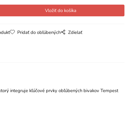
odukt
Pridať do obľúbených
Zdielať
 ktorý integruje kľúčové prvky obľúbených bivakov Tempest