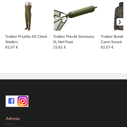
Trakker Prsačky N2 Chest
Trakker Plavák Sanctuary
Trakker Bunda 
Waders
XL Net Float
Camo Smock
92.07 €
15.81 €
92.07 €
Adresa