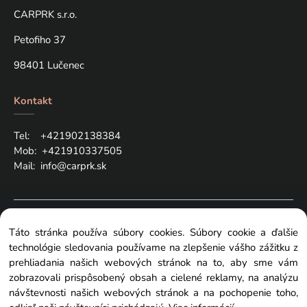
CARPRK s.r.o.
Petofiho 37
98401 Lučenec
Kontakt
Tel: +421
902138384
Mob:
+421910337505
Mail:
info@carprk.sk
Copyright © 2024 carprk.sk, All rights reserved
Táto stránka používa súbory cookies. Súbory cookie a ďalšie
technológie sledovania používame na zlepšenie vášho zážitku z
prehliadania našich webových stránok na to, aby sme vám
zobrazovali prispôsobený obsah a cielené reklamy, na analýzu
návštevnosti našich webových stránok a na pochopenie toho,
Zmeniť nastavenia cookies