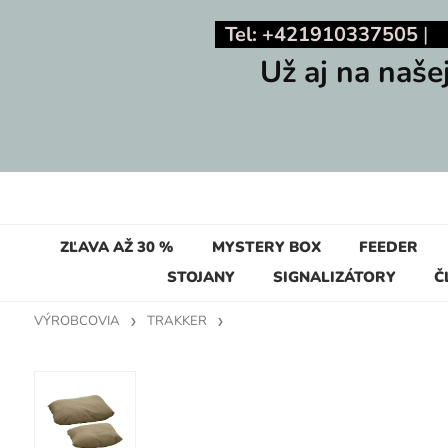
Tel: +421910337505
Už aj na naše
ZĽAVA AŽ 30 %
MYSTERY BOX
FEEDER
STOJANY
SIGNALIZÁTORY
Č
VÝROBCOVIA
TRAKKER