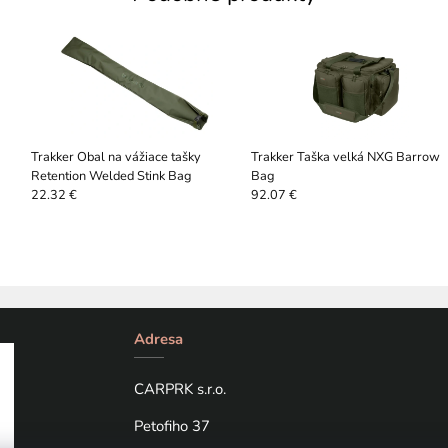
Trakker Obal na vážiace tašky
Trakker Taška velká NXG Barrow
Retention Welded Stink Bag
Bag
22.32 €
92.07 €
Adresa
CARPRK s.r.o.
Petofiho 37