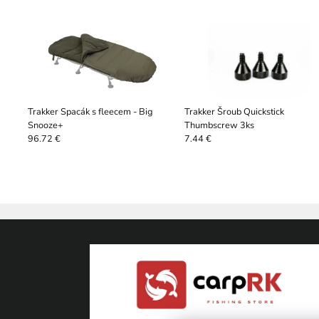
Trakker Spacák s fleecem - Big
Trakker Šroub Quickstick
Snooze+
Thumbscrew 3ks
96.72 €
7.44 €