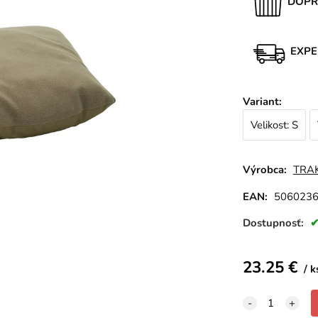
DOPR
EXPE
Variant
:
Velikost: S
Výrobca:
TRA
EAN:
506023
Dostupnosť:
23.25
€
k