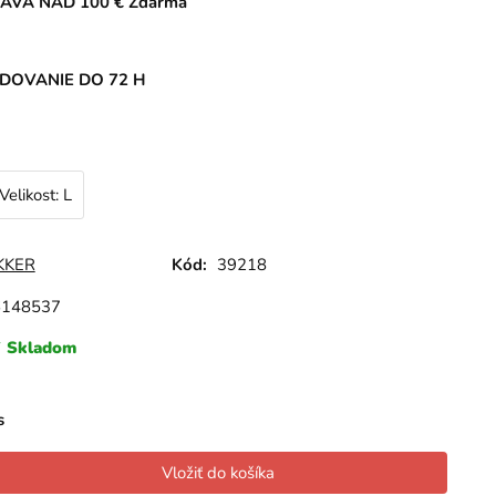
AVA NAD 100 € Zdarma
DOVANIE DO 72 H
Velikost: L
KKER
Kód:
39218
6148537
Skladom
s