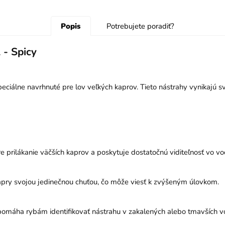
Popis
Potrebujete poradiť?
- Spicy
álne navrhnuté pre lov veľkých kaprov. Tieto nástrahy vynikajú sv
 prilákanie väčších kaprov a poskytuje dostatočnú viditeľnosť vo v
kapry svojou jedinečnou chuťou, čo môže viesť k zvýšeným úlovkom.
j pomáha rybám identifikovať nástrahu v zakalených alebo tmavších v