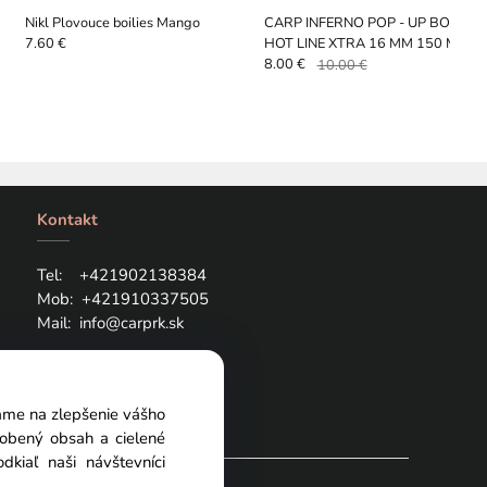
Nikl Plovouce boilies Mango
CARP INFERNO POP - UP BOILIES
HOT LINE XTRA 16 MM 150 ML
7.60 €
8.00 €
10.00 €
Kontakt
Tel: +421
902138384
Mob:
+421910337505
Mail:
info@carprk.sk
vame na zlepšenie vášho
sobený obsah a cielené
kiaľ naši návštevníci