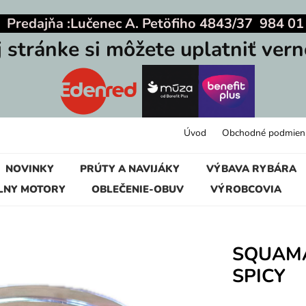
|
Predajňa :
Lučenec A. Petöfiho 4843/37 984 01
j stránke si môžete uplatniť vern
Úvod
Obchodné podmien
NOVINKY
PRÚTY A NAVIJÁKY
VÝBAVA RYBÁRA
LNY MOTORY
OBLEČENIE-OBUV
VÝROBCOVIA
SQUAMA
SPICY