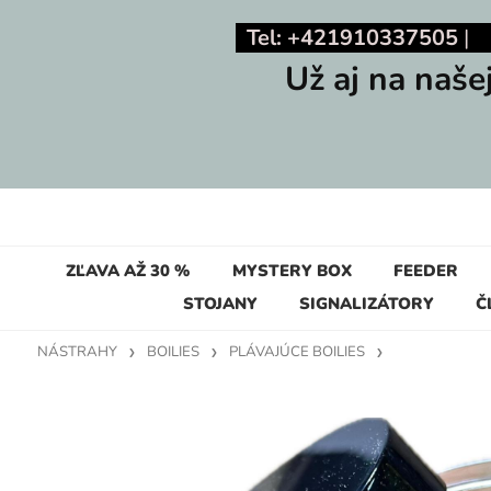
Tel: +421910337505
Už aj na naše
ZĽAVA AŽ 30 %
MYSTERY BOX
FEEDER
STOJANY
SIGNALIZÁTORY
Č
NÁSTRAHY
BOILIES
PLÁVAJÚCE BOILIES