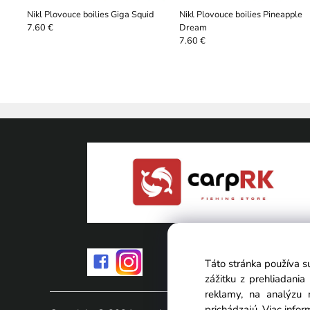
Nikl Plovouce boilies Giga Squid
Nikl Plovouce boilies Pineapple
Dream
7.60 €
7.60 €
Táto stránka používa s
zážitku z prehliadani
reklamy, na analýzu 
prichádzajú.
Viac infor