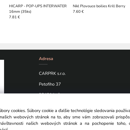
HICARP - POP-UPS INTERWATER
Nikl Plovouce boilies Krill Berry
16mm (35ks)
7.60 €
7.81 €
Adresa
CARPRK s.r.o.
Petofiho 37
98401 Lučenec
úbory cookies. Súbory cookie a ďalšie technológie sledovania použí
a našich webových stránok na to, aby sme vám zobrazovali prispô
návštevnosti našich webových stránok a na pochopenie toho, od
mácií