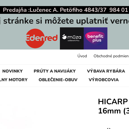
|
Predajňa :
Lučenec A. Petöfiho 4843/37 984 01
j stránke si môžete uplatniť vern
Úvod
Obchodné podmien
NOVINKY
PRÚTY A NAVIJÁKY
VÝBAVA RYBÁRA
LNY MOTORY
OBLEČENIE-OBUV
VÝROBCOVIA
HICARP
16mm (3