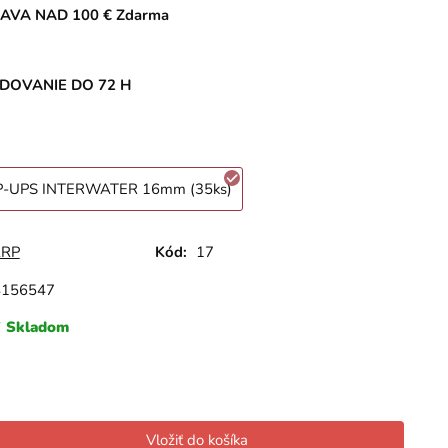
AVA NAD 100 € Zdarma
DOVANIE DO 72 H
P-UPS INTERWATER 16mm (35ks)
ARP
Kód:
17
4156547
Skladom