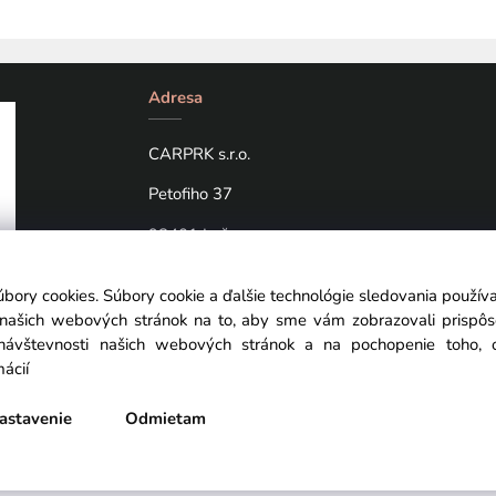
Adresa
CARPRK s.r.o.
Petofiho 37
98401 Lučenec
úbory cookies. Súbory cookie a ďalšie technológie sledovania použí
a našich webových stránok na to, aby sme vám zobrazovali prispô
návštevnosti našich webových stránok a na pochopenie toho, od
mácií
astavenie
Odmietam
Vytvorené systémom ClickEshop.sk