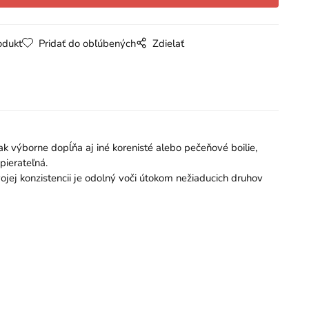
odukt
Pridať do obľúbených
Zdielať
 výborne dopĺňa aj iné korenisté alebo pečeňové boilie,
pierateľná.
jej konzistencii je odolný voči útokom nežiaducich druhov