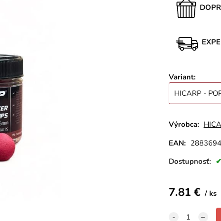
DOPR
EXPE
Variant
:
HICARP - PO
Výrobca:
HIC
EAN:
288369
Dostupnosť:
7.81
€
ks