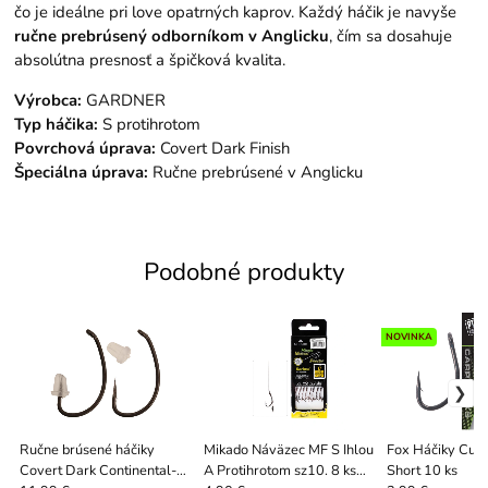
čo je ideálne pri love opatrných kaprov. Každý háčik je navyše
ručne prebrúsený odborníkom v Anglicku
, čím sa dosahuje
absolútna presnosť a špičková kvalita.
Výrobca:
GARDNER
Typ háčika:
S protihrotom
Povrchová úprava:
Covert Dark Finish
Špeciálna úprava:
Ručne prebrúsené v Anglicku
Podobné produkty
NOVINKA
Ručne brúsené háčiky
Mikado Náväzec MF S Ihlou
Fox Háčiky Cur
Covert Dark Continental-
A Protihrotom sz10. 8 ks
Short 10 ks