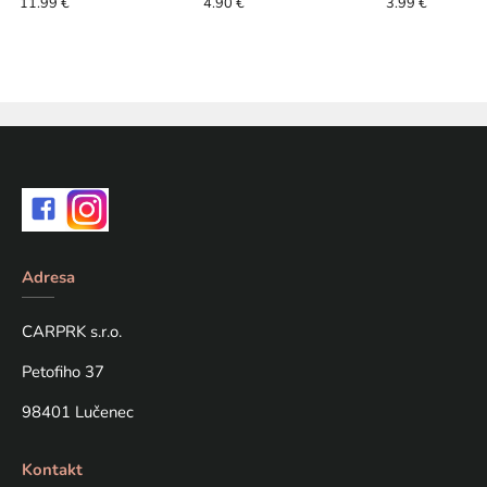
Mugga
0,12mm 10cm braid
11.99 €
4.90 €
3.99 €
Adresa
CARPRK s.r.o.
Petofiho 37
98401 Lučenec
Kontakt