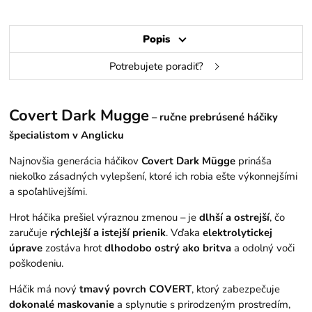
Popis
Potrebujete poradiť?
Covert Dark Mugge
– ručne prebrúsené háčiky
špecialistom v Anglicku
Najnovšia generácia háčikov
Covert Dark Mügge
prináša
niekoľko zásadných vylepšení, ktoré ich robia ešte výkonnejšími
a spoľahlivejšími.
Hrot háčika prešiel výraznou zmenou – je
dlhší a ostrejší
, čo
zaručuje
rýchlejší a istejší prienik
. Vďaka
elektrolytickej
úprave
zostáva hrot
dlhodobo ostrý ako britva
a odolný voči
poškodeniu.
Háčik má nový
tmavý povrch COVERT
, ktorý zabezpečuje
dokonalé maskovanie
a splynutie s prirodzeným prostredím,