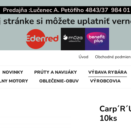
|
Predajňa :
Lučenec A. Petöfiho 4843/37 984 01
j stránke si môžete uplatniť vern
Úvod
Obchodné podmien
NOVINKY
PRÚTY A NAVIJÁKY
VÝBAVA RYBÁRA
LNY MOTORY
OBLEČENIE-OBUV
VÝROBCOVIA
Carp´R´
10ks