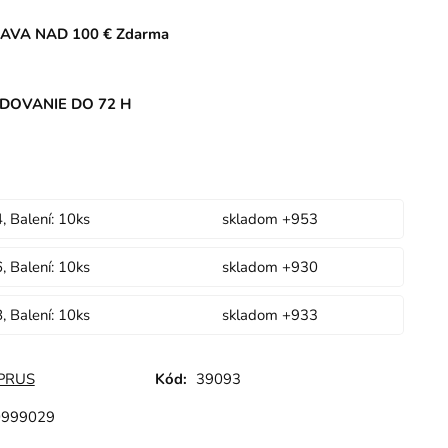
AVA NAD 100 € Zdarma
DOVANIE DO 72 H
4, Balení: 10ks
skladom +953
6, Balení: 10ks
skladom +930
8, Balení: 10ks
skladom +933
PRUS
Kód:
39093
0999029