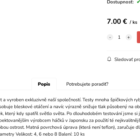
Dostupnosť:
7.00
€
ks
Sledovať pr
Popis
Potrebujete poradiť?
vyroben exkluzivně naší společností. Testy mnoha špičkových rybář
buje bleskové otáčení a navíc výrazně snižuje tlak působený na ob
, který kdy spatřil světlo světa. Po dlouhodobém testování jsme si j
espektovanějším výrobcem háčků v Japonsku za použití té nejkvalitně
ou ostrost. Matná povrchová úprava (která není teflon), zaručuje d
ametry Velikost: 4, 6 nebo 8 Balení: 10 ks