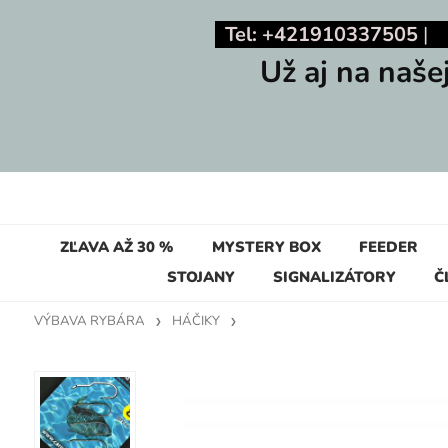
Tel: +421910337505
Už aj na naše
ZĽAVA AŽ 30 %
MYSTERY BOX
FEEDER
STOJANY
SIGNALIZÁTORY
Č
VÝBAVA RYBÁRA
HÁČIKY