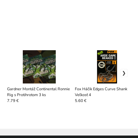
Gardner Montáž Continental Ronnie
Fox Háčik Edges Curve Shank X-
Rig s Protihrotom 3 ks
Veľkosť 4
7.79 €
5.60 €