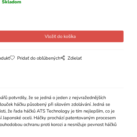
Skladom
odukt
Pridať do obľúbených
Zdielať
ů potvrdily, že se jedná o jeden z nejvražednějších
louček háčku působený při silovém zdolávání. Jedná se
isti, že řada háčků ATS Technology je tím nejlepším, co je
jší Japonské oceli. Háčky prochází patentovaným procesem
louhodobou ochranu proti korozi a nesnižuje pevnost háčků