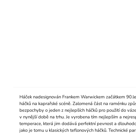
Háček nadesignován Frankem Warwickem začátkem 90.let a 
háčků na kaprařské scéně. Zalomená část na raménku způso
bezpochyby o jeden z nejlepších háčků pro použití do vázek
v nynější době na trhu. Je vyrobena tím nejlepším a nejr
temperace, která jim dodává perfektní pevnost a dlouhodob
jako je tomu u klasických teflonových háčků. Technické par