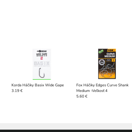
Korda Háčiky Basix Wide Gape
Fox Háčiky Edges Curve Shank
Medium -Veľkosť 4
3.19 €
5.60 €