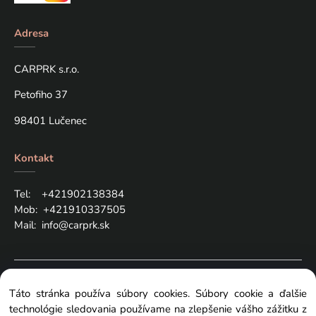
Adresa
CARPRK s.r.o.
Petofiho 37
98401 Lučenec
Kontakt
Tel: +421
902138384
Mob:
+421910337505
Mail:
info@carprk.sk
Copyright © 2024 carprk.sk, All rights reserved
Táto stránka používa súbory cookies. Súbory cookie a ďalšie
technológie sledovania používame na zlepšenie vášho zážitku z