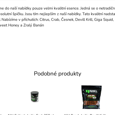
o naší nabídky pouze velmi kvalitní esence. Jedná se o netradiční 
olutní špičku. Jsou tím nejlepším z naší nabídky. Tato kvalitní nad
bízíme v příchutích: Citrus, Crab, Česnek, Devill Krill, Giga Squid, Gig
weet Honey a Zralý Banán
Podobné produkty