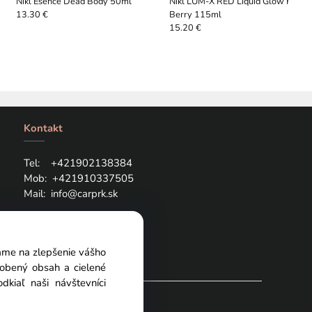
Nikl Esence Dead Body 50ml
Nikl LUM-X RED Liquid Glow Krill
Berry 115ml
13.30 €
15.20 €
Kontakt
Tel: +421
902138384
Mob:
+421910337505
Mail:
info@carprk.sk
vame na zlepšenie vášho
sobený obsah a cielené
kiaľ naši návštevníci