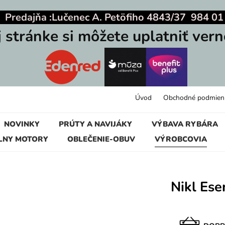
|
Predajňa :
Lučenec A. Petöfiho 4843/37 984 01
j stránke si môžete uplatniť vern
Úvod
Obchodné podmien
NOVINKY
PRÚTY A NAVIJÁKY
VÝBAVA RYBÁRA
LNY MOTORY
OBLEČENIE-OBUV
VÝROBCOVIA
Nikl Es