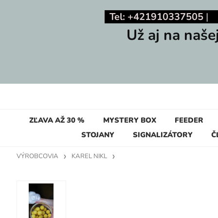
Tel: +421910337505
Už aj na naše
ZĽAVA AŽ 30 %
MYSTERY BOX
FEEDER
STOJANY
SIGNALIZÁTORY
Č
VÝROBCOVIA
KAREL NIKL