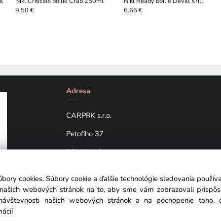
l
Nikl Criticals boilie Crab 250ml
Nikl Ready boilie Devill Krill
9.50 €
6.65 €
Adresa
CARPRK s.r.o.
Petofiho 37
98401 Lučenec
úbory cookies. Súbory cookie a ďalšie technológie sledovania použí
a našich webových stránok na to, aby sme vám zobrazovali prispô
návštevnosti našich webových stránok a na pochopenie toho, od
mácií