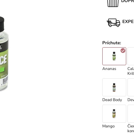
DOPR
EXPE
Príchute
:
Ananas
Cal
Kril
Dead Body
Devi
Mango
Čie
kor