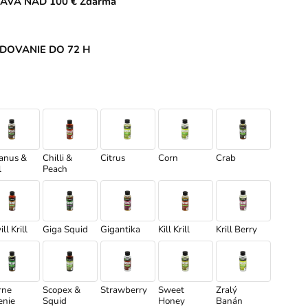
AVA NAD 100 € Zdarma
DOVANIE DO 72 H
anus &
Chilli &
Citrus
Corn
Crab
l
Peach
ll Krill
Giga Squid
Gigantika
Kill Krill
Krill Berry
rne
Scopex &
Strawberry
Sweet
Zralý
enie
Squid
Honey
Banán