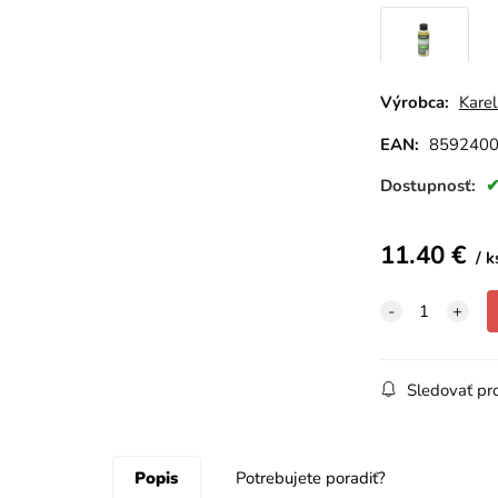
Cesnak
Výrobca:
Karel
EAN:
859240
Dostupnosť:
11.40
€
k
Sledovať pr
Popis
Potrebujete poradiť?