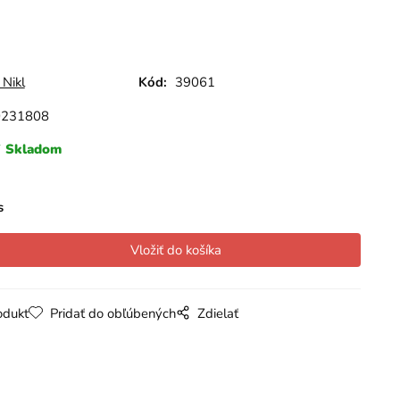
 Nikl
Kód:
39061
0231808
Skladom
s
odukt
Pridať do obľúbených
Zdielať