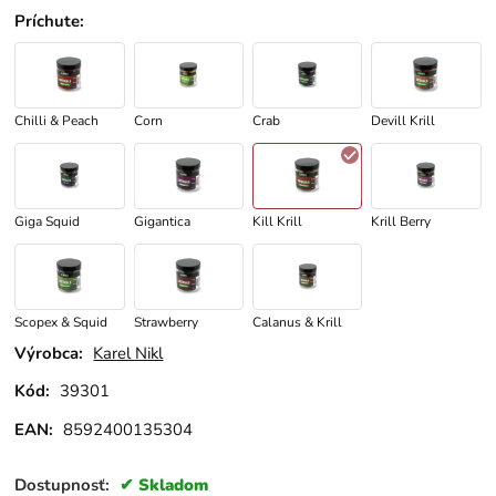
Príchute
:
Chilli & Peach
Corn
Crab
Devill Krill
Giga Squid
Gigantica
Kill Krill
Krill Berry
Scopex & Squid
Strawberry
Calanus & Krill
Výrobca:
Karel Nikl
Kód:
39301
EAN:
8592400135304
Dostupnosť:
Skladom