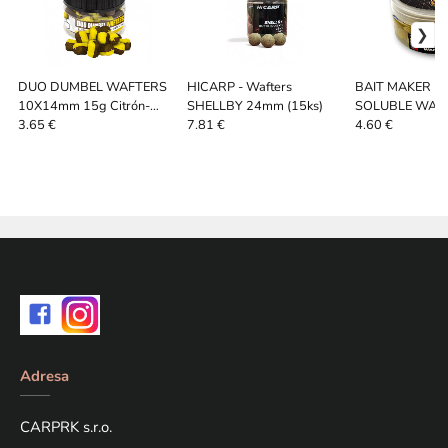
DUO DUMBEL WAFTERS
HICARP - Wafters
BAIT MAKER P
10X14mm 15g Citrón-
SHELLBY 24mm (15ks)
SOLUBLE WAFT
Keksík
12mm 30G Kré
3.65 €
7.81 €
4.60 €
Kukurica
Adresa
CARPRK s.r.o.