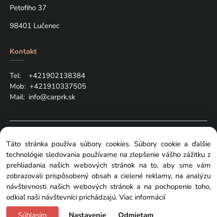
Petofiho 37
98401 Lučenec
Kontakt
Tel: +421
902138384
Mob:
+421910337505
Mail:
info@carprk.sk
Copyright © 2024 carprk.sk, All rights reserved
Táto stránka používa súbory cookies. Súbory cookie a ďalšie
technológie sledovania používame na zlepšenie vášho zážitku z
prehliadania našich webových stránok na to, aby sme vám
zobrazovali prispôsobený obsah a cielené reklamy, na analýzu
návštevnosti našich webových stránok a na pochopenie toho,
Zmeniť nastavenia cookies
odkiaľ naši návštevníci prichádzajú.
Viac informácií
Súhlasím
Nastavenie
Odmietam