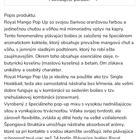
Popis produktu:
Royal Mango Pop Up so svojou žiarivou oranžovou farbou a
jedinečnou chuťou a vôňou má mimoriadny vplyv na kapry.
Tento fenomenálny plávajúci boilies je založený na špeciálnom
aromatickom kokteile, ktorý obsahuje prevažne mangovú chuť a
vôňu, s jemným sladkým podtónom, ktorý ho robí ešte
zaujímavejším. Okrem toho obsahuje esenciálne oleje, n-
butyrickú kyselinu (maslovú kyselinu) a betain, čím získava
unikátny a osobitý charakter.
Royal Mango Pop Up je ideálny na použitie ako tzv. Single
Hookbait, teda ako samostatná nástraha bez kŕmenia, ale veľmi
dobre funguje aj v kombinácii so sedením boilies v tzv.
snehuliakovej kombinácii (snowman).
Vyrobený z špeciálneho pop-up mixu s vysokou nadnášajúcou
silou a vynikajúcou trvácnosťou. Vďaka svojej tvrdosti, ale
zároveň flexibilite, zvláda aj dlhé hody na veľké vzdialenosti.
Špongiová štruktúra umožňuje nástrahe absorbovať arómy,
ktoré sa pri kontakte s vodou okamžite uvoľňujú. Jeho plávajúca
schopnosť trvá viac než 24 hodín. Plávajúce boilies Royal