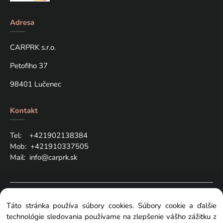
Adresa
CARPRK s.r.o.
Petofiho 37
98401 Lučenec
Kontakt
Tel: +421
902138384
Mob:
+421910337505
Mail:
info@carprk.sk
Copyright © 2024 carprk.sk, All rights reserved
Táto stránka používa súbory cookies. Súbory cookie a ďalšie
technológie sledovania používame na zlepšenie vášho zážitku z