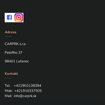
Adresa
CARPRK s.r.o.
Petofiho 37
98401 Lučenec
Kontakt
Tel: +421
902138384
Mob:
+421910337505
Mail:
info@carprk.sk