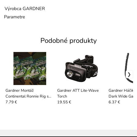
Výrobca
GARDNER
Parametre
Podobné produkty
Gardner Montáž
Gardner ATT Lite-Wave
Gardner Háčiky
Continental Ronnie Rig s
Torch
Dark Wide Gape
Protihrotom 3 ks
10 ks
7.79 €
19.55 €
6.37 €