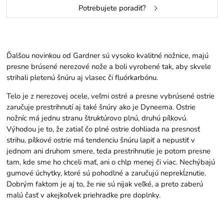
Potrebujete poradiť?
Ďalšou novinkou od Gardner sú vysoko kvalitné nožnice, majú
presne brúsené nerezové nože a boli vyrobené tak, aby skvele
strihali pletenú šnúru aj vlasec či fluórkarbónu.​
Telo je z nerezovej ocele, veľmi ostré a presne vybrúsené ostrie
zaručuje prestrihnutí aj také šnúry ako je Dyneema. Ostrie
nožníc má jednu stranu štruktúrovo plnú, druhú pílkovú.
Výhodou je to, že zatiaľ čo plné ostrie dohliada na presnosť
strihu, pílkové ostrie má tendenciu šnúru lapiť a nepustiť v
jednom ani druhom smere, teda prestrihnutie je potom presne
tam, kde sme ho chceli mať, ani o chlp menej či viac. Nechýbajú
gumové úchytky, ktoré sú pohodlné a zaručujú neprekĺznutie.
Dobrým faktom je aj to, že nie sú nijak veľké, a preto zaberú
malú časť v akejkoľvek priehradke pre doplnky.