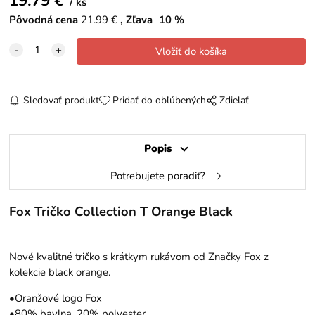
19.79
€
ks
Pôvodná cena
21.99
€
Zľava
10
%
Sledovať produkt
Pridať do obľúbených
Zdielať
Popis
Potrebujete poradiť?
Fox Tričko Collection T Orange Black
Nové kvalitné tričko s krátkym rukávom od Značky Fox z
kolekcie black orange.
•Oranžové logo Fox
•80% bavlna, 20% polyester