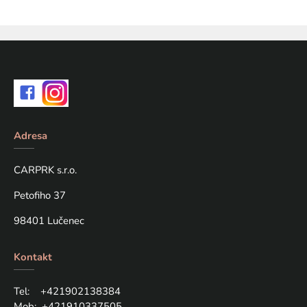
Adresa
CARPRK s.r.o.
Petofiho 37
98401 Lučenec
Kontakt
Tel: +421
902138384
Mob:
+421910337505