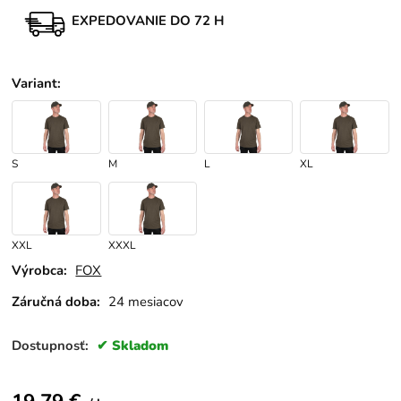
EXPEDOVANIE DO 72 H
Variant
:
S
M
L
XL
XXL
XXXL
Výrobca:
FOX
Záručná doba:
24 mesiacov
Dostupnosť:
Skladom