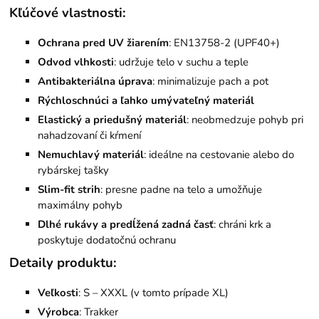
Kľúčové vlastnosti:
Ochrana pred UV žiarením
: EN13758-2 (UPF40+)
Odvod vlhkosti
: udržuje telo v suchu a teple
Antibakteriálna úprava
: minimalizuje pach a pot
Rýchloschnúci a ľahko umývateľný materiál
Elastický a priedušný materiál
: neobmedzuje pohyb pri
nahadzovaní či kŕmení
Nemuchlavý materiál
: ideálne na cestovanie alebo do
rybárskej tašky
Slim-fit strih
: presne padne na telo a umožňuje
maximálny pohyb
Dlhé rukávy a predĺžená zadná časť
: chráni krk a
poskytuje dodatočnú ochranu
Detaily produktu:
Veľkosti
: S – XXXL (v tomto prípade XL)
Výrobca
: Trakker