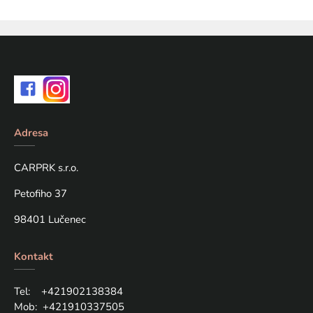
Adresa
CARPRK s.r.o.
Petofiho 37
98401 Lučenec
Kontakt
Tel: +421
902138384
Mob:
+421910337505