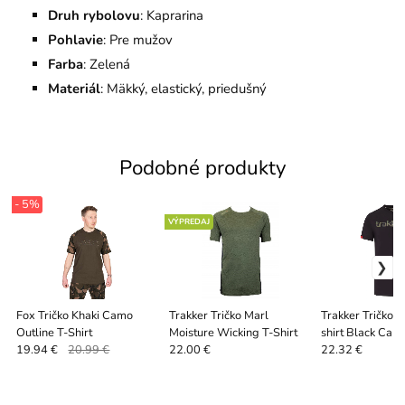
Druh rybolovu
: Kaprarina
Pohlavie
: Pre mužov
Farba
: Zelená
Materiál
: Mäkký, elastický, priedušný
Podobné produkty
- 5%
VÝPREDAJ
Fox Tričko Khaki Camo
Trakker Tričko Marl
Trakker Tričko 
Outline T-Shirt
Moisture Wicking T-Shirt
shirt Black Cam
19.94 €
20.99 €
22.00 €
22.32 €