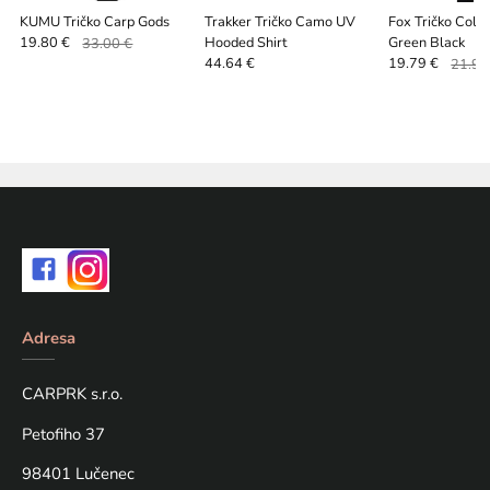
KUMU Tričko Carp Gods
Trakker Tričko Camo UV
Fox Tričko Colle
Hooded Shirt
Green Black
19.80 €
33.00 €
44.64 €
19.79 €
21.99
Adresa
CARPRK s.r.o.
Petofiho 37
98401 Lučenec