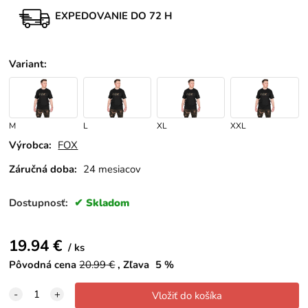
EXPEDOVANIE DO 72 H
Variant
:
M
L
XL
XXL
Výrobca:
FOX
Záručná doba:
24 mesiacov
Dostupnosť:
Skladom
19.94
€
ks
Pôvodná cena
20.99
€
Zľava
5
%