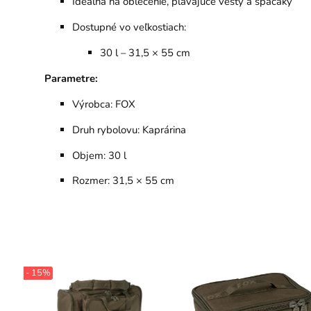
Ideálna na oblečenie, plávajúce vesty a spacáky
Dostupné vo veľkostiach:
30 l – 31,5 × 55 cm
Parametre:
Výrobca: FOX
Druh rybolovu: Kaprárina
Objem: 30 l
Rozmer: 31,5 × 55 cm
- 15%