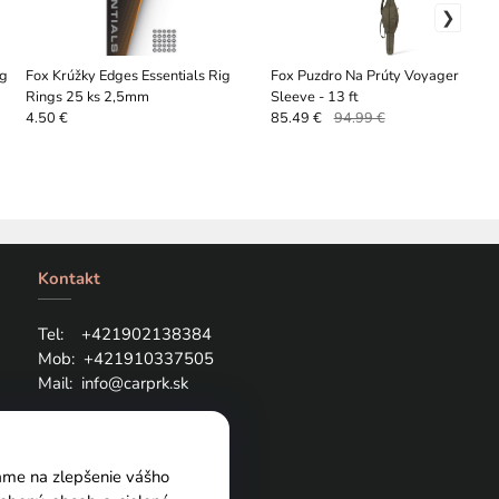
ag
Fox Krúžky Edges Essentials Rig
Fox Puzdro Na Prúty Voyager 2 Ro
Rings 25 ks 2,5mm
Sleeve - 13 ft
4.50 €
85.49 €
94.99 €
Kontakt
Tel: +421
902138384
Mob:
+421910337505
Mail:
info@carprk.sk
vame na zlepšenie vášho