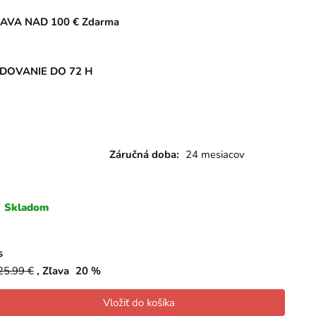
AVA NAD 100 € Zdarma
DOVANIE DO 72 H
X
Záručná doba:
24 mesiacov
Skladom
s
25.99
€
Zľava
20
%