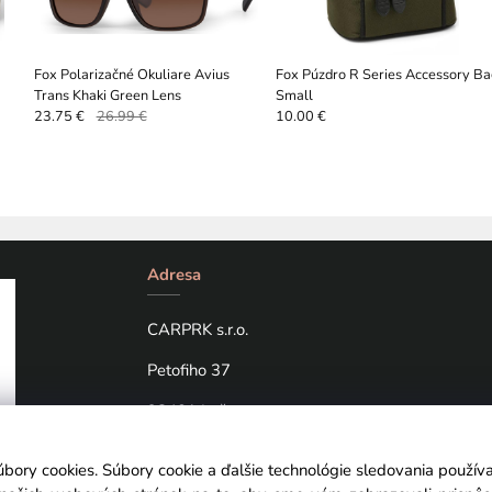
Fox Polarizačné Okuliare Avius
Fox Púzdro R Series Accessory B
Trans Khaki Green Lens
Small
23.75 €
26.99 €
10.00 €
Adresa
CARPRK s.r.o.
Petofiho 37
98401 Lučenec
úbory cookies. Súbory cookie a ďalšie technológie sledovania použí