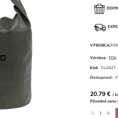
DOPR
EXPE
VÝROBCA:
FO
Výrobca:
FOX
Kód:
CLU427
Dostupnosť:
20.79
€
k
Pôvodná cena