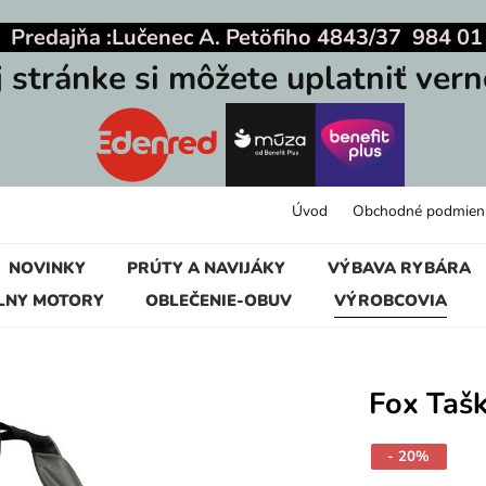
|
Predajňa :
Lučenec A. Petöfiho 4843/37 984 01
j stránke si môžete uplatniť vern
Úvod
Obchodné podmien
NOVINKY
PRÚTY A NAVIJÁKY
VÝBAVA RYBÁRA
LNY MOTORY
OBLEČENIE-OBUV
VÝROBCOVIA
Fox Taš
- 20%