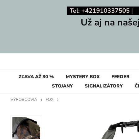
Tel: +421910337505
Už aj na naše
ZĽAVA AŽ 30 %
MYSTERY BOX
FEEDER
STOJANY
SIGNALIZÁTORY
Č
VÝROBCOVIA
FOX